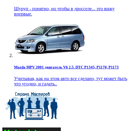
Шуруп - понятно, но чтобы в дросселе... это вижу
впервые.
Mazda MPV 2001 двигатель V6 2.5. DTC P1345, P1170, P1173
Учитывая, как на этом авто все сделано, тут может быть
что угодно, и гадать..