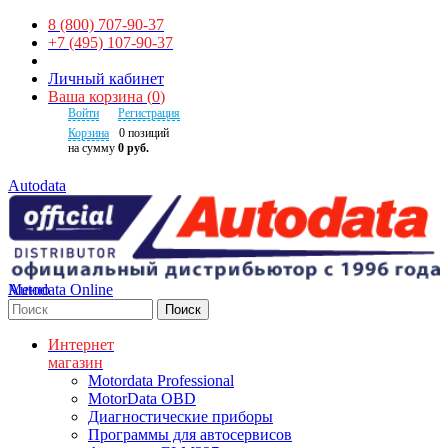
8 (800) 707-90-37
+7 (495) 107-90-37
Личный кабинет
Ваша корзина
(
0
)
Войти
Регистрация
Корзина
0
позиций
на сумму
0 руб.
Autodata
Autodata Online
Меню
Поиск
Интернет
магазин
Motordata Professional
MotorData OBD
Диагностические приборы
Программы для автосервисов