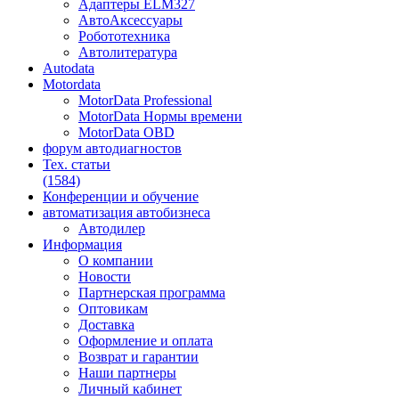
Адаптеры ELM327
АвтоАксессуары
Робототехника
Автолитература
Autodata
Motordata
MotorData Professional
MotorData Нормы времени
MotorData OBD
форум
автодиагностов
Тех. статьи
(1584)
Конференции
и обучение
автоматизация
автобизнеса
Автодилер
Информация
О компании
Новости
Партнерская программа
Оптовикам
Доставка
Оформление и оплата
Возврат и гарантии
Наши партнеры
Личный кабинет