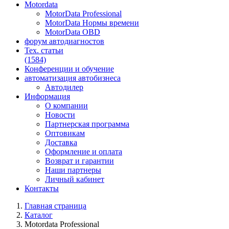
Motordata
MotorData Professional
MotorData Нормы времени
MotorData OBD
форум
автодиагностов
Тех. статьи
(1584)
Конференции
и обучение
автоматизация
автобизнеса
Автодилер
Информация
О компании
Новости
Партнерская программа
Оптовикам
Доставка
Оформление и оплата
Возврат и гарантии
Наши партнеры
Личный кабинет
Контакты
Главная страница
Каталог
Motordata Professional