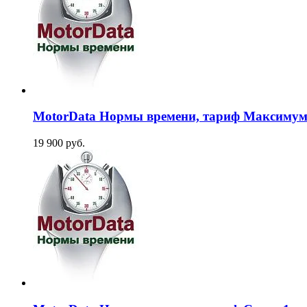
MotorData Нормы времени, тариф Максимум 1
19 900 руб.