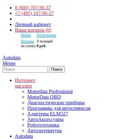
8 (800) 707-90-37
+7 (495) 107-90-37
Личный кабинет
Ваша корзина
(
0
)
Войти
Регистрация
Корзина
0
позиций
на сумму
0 руб.
Autodata
Меню
Поиск
Интернет
магазин
Motordata Professional
MotorData OBD
Диагностические приборы
Программы для автосервисов
Адаптеры ELM327
АвтоАксессуары
Робототехника
Автолитература
Autodata