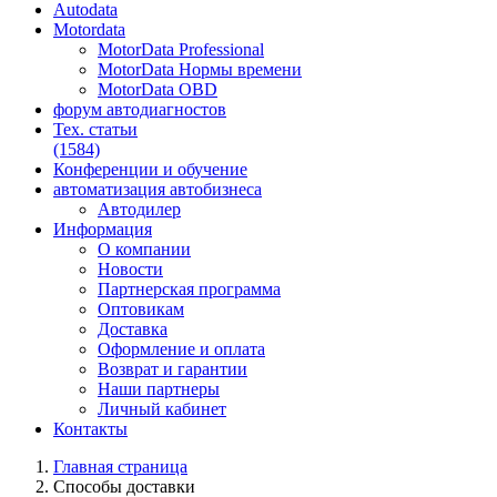
Autodata
Motordata
MotorData Professional
MotorData Нормы времени
MotorData OBD
форум
автодиагностов
Тех. статьи
(1584)
Конференции
и обучение
автоматизация
автобизнеса
Автодилер
Информация
О компании
Новости
Партнерская программа
Оптовикам
Доставка
Оформление и оплата
Возврат и гарантии
Наши партнеры
Личный кабинет
Контакты
Главная страница
Способы доставки