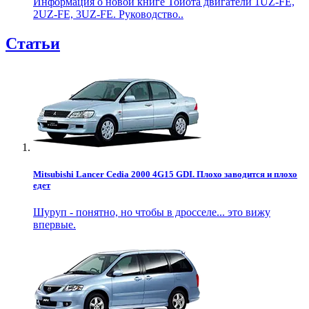
Информация о новой книге Тойота двигатели 1UZ-FE,
2UZ-FE, 3UZ-FE. Руководство..
Статьи
Mitsubishi Lancer Cedia 2000 4G15 GDI. Плохо заводится и плохо
едет
Шуруп - понятно, но чтобы в дросселе... это вижу
впервые.