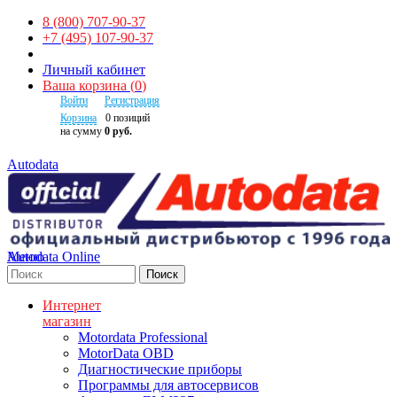
8 (800) 707-90-37
+7 (495) 107-90-37
Личный кабинет
Ваша корзина
(
0
)
Войти
Регистрация
Корзина
0
позиций
на сумму
0 руб.
Autodata
Autodata Online
Меню
Поиск
Интернет
магазин
Motordata Professional
MotorData OBD
Диагностические приборы
Программы для автосервисов