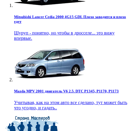
Mitsubishi Lancer Cedia 2000 4G15 GDI. Плохо заводится и плохо
едет
Шуруп - понятно, но чтобы в дросселе... это вижу
впервые.
Mazda MPV 2001 двигатель V6 2.5. DTC P1345, P1170, P1173
Учитывая, как на этом авто все сделано, тут может быть
что угодно, и гадать..