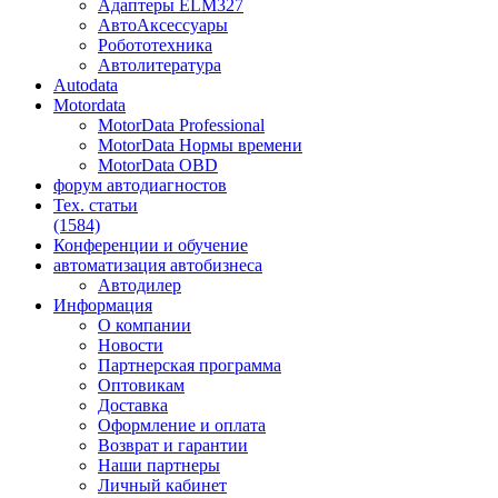
Адаптеры ELM327
АвтоАксессуары
Робототехника
Автолитература
Autodata
Motordata
MotorData Professional
MotorData Нормы времени
MotorData OBD
форум
автодиагностов
Тех. статьи
(1584)
Конференции
и обучение
автоматизация
автобизнеса
Автодилер
Информация
О компании
Новости
Партнерская программа
Оптовикам
Доставка
Оформление и оплата
Возврат и гарантии
Наши партнеры
Личный кабинет