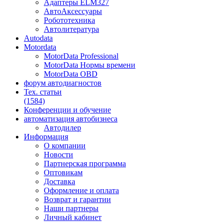
Адаптеры ELM327
АвтоАксессуары
Робототехника
Автолитература
Autodata
Motordata
MotorData Professional
MotorData Нормы времени
MotorData OBD
форум
автодиагностов
Тех. статьи
(1584)
Конференции
и обучение
автоматизация
автобизнеса
Автодилер
Информация
О компании
Новости
Партнерская программа
Оптовикам
Доставка
Оформление и оплата
Возврат и гарантии
Наши партнеры
Личный кабинет