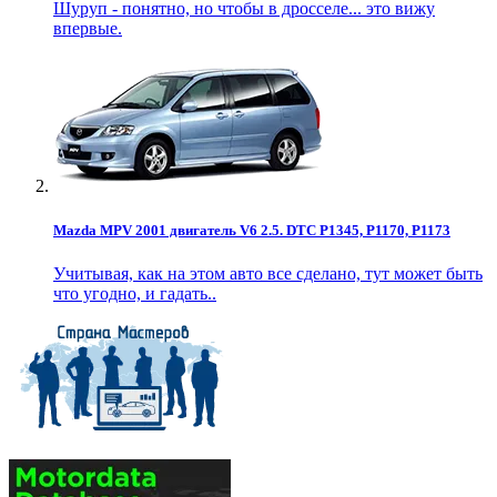
Шуруп - понятно, но чтобы в дросселе... это вижу
впервые.
Mazda MPV 2001 двигатель V6 2.5. DTC P1345, P1170, P1173
Учитывая, как на этом авто все сделано, тут может быть
что угодно, и гадать..