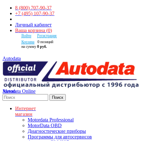
8 (800) 707-90-37
+7 (495) 107-90-37
Личный кабинет
Ваша корзина
(
0
)
Войти
Регистрация
Корзина
0
позиций
на сумму
0 руб.
Autodata
Autodata Online
Меню
Поиск
Интернет
магазин
Motordata Professional
MotorData OBD
Диагностические приборы
Программы для автосервисов