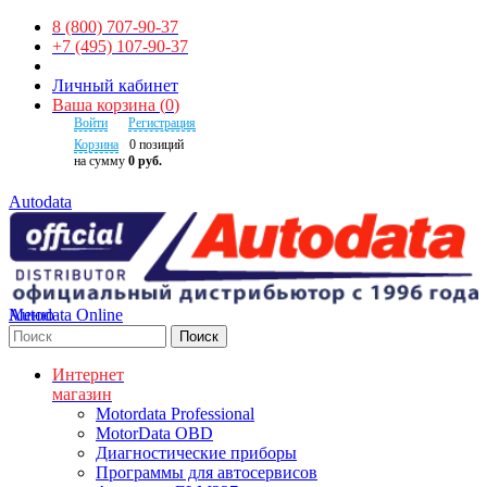
8 (800) 707-90-37
+7 (495) 107-90-37
Личный кабинет
Ваша корзина
(
0
)
Войти
Регистрация
Корзина
0
позиций
на сумму
0 руб.
Autodata
Autodata Online
Меню
Поиск
Интернет
магазин
Motordata Professional
MotorData OBD
Диагностические приборы
Программы для автосервисов