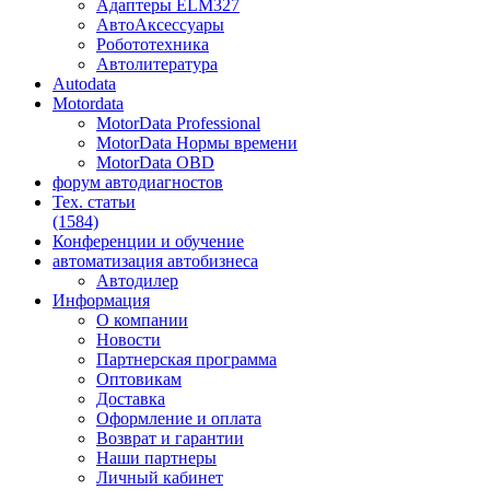
Адаптеры ELM327
АвтоАксессуары
Робототехника
Автолитература
Autodata
Motordata
MotorData Professional
MotorData Нормы времени
MotorData OBD
форум
автодиагностов
Тех. статьи
(1584)
Конференции
и обучение
автоматизация
автобизнеса
Автодилер
Информация
О компании
Новости
Партнерская программа
Оптовикам
Доставка
Оформление и оплата
Возврат и гарантии
Наши партнеры
Личный кабинет