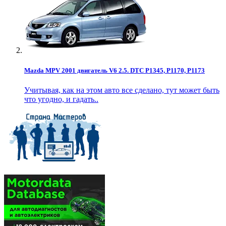
Mazda MPV 2001 двигатель V6 2.5. DTC P1345, P1170, P1173
Учитывая, как на этом авто все сделано, тут может быть
что угодно, и гадать..