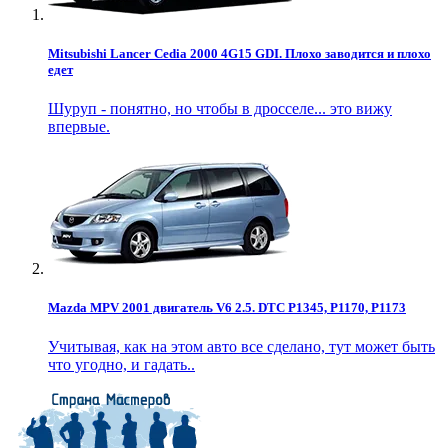
Mitsubishi Lancer Cedia 2000 4G15 GDI. Плохо заводится и плохо
едет
Шуруп - понятно, но чтобы в дросселе... это вижу
впервые.
Mazda MPV 2001 двигатель V6 2.5. DTC P1345, P1170, P1173
Учитывая, как на этом авто все сделано, тут может быть
что угодно, и гадать..