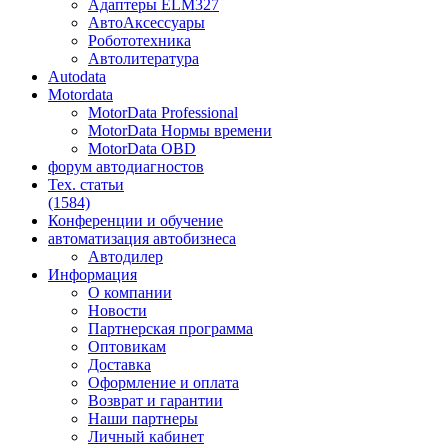
Адаптеры ELM327
АвтоАксессуары
Робототехника
Автолитература
Autodata
Motordata
MotorData Professional
MotorData Нормы времени
MotorData OBD
форум
автодиагностов
Тех. статьи
(1584)
Конференции
и обучение
автоматизация
автобизнеса
Автодилер
Информация
О компании
Новости
Партнерская программа
Оптовикам
Доставка
Оформление и оплата
Возврат и гарантии
Наши партнеры
Личный кабинет