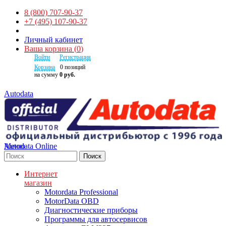
8 (800) 707-90-37
+7 (495) 107-90-37
Личный кабинет
Ваша корзина
(
0
)
Войти
Регистрация
Корзина
0
позиций
на сумму
0 руб.
Autodata
Autodata Online
Меню
Поиск
Интернет
магазин
Motordata Professional
MotorData OBD
Диагностические приборы
Программы для автосервисов