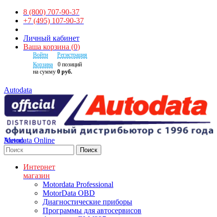
8 (800) 707-90-37
+7 (495) 107-90-37
Личный кабинет
Ваша корзина
(
0
)
Войти
Регистрация
Корзина
0
позиций
на сумму
0 руб.
Autodata
Autodata Online
Меню
Поиск
Интернет
магазин
Motordata Professional
MotorData OBD
Диагностические приборы
Программы для автосервисов