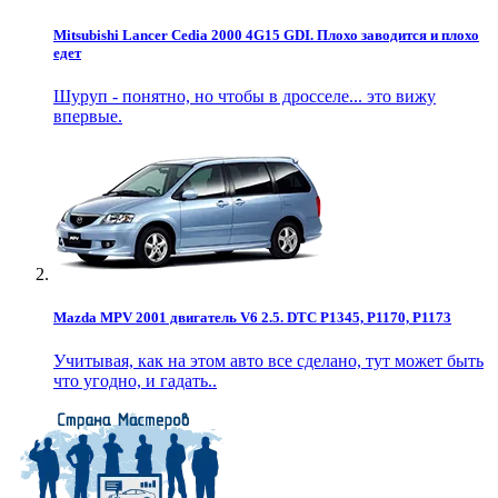
Mitsubishi Lancer Cedia 2000 4G15 GDI. Плохо заводится и плохо
едет
Шуруп - понятно, но чтобы в дросселе... это вижу
впервые.
Mazda MPV 2001 двигатель V6 2.5. DTC P1345, P1170, P1173
Учитывая, как на этом авто все сделано, тут может быть
что угодно, и гадать..