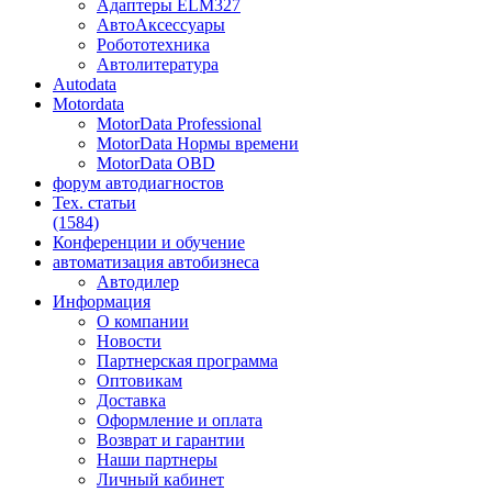
Адаптеры ELM327
АвтоАксессуары
Робототехника
Автолитература
Autodata
Motordata
MotorData Professional
MotorData Нормы времени
MotorData OBD
форум
автодиагностов
Тех. статьи
(1584)
Конференции
и обучение
автоматизация
автобизнеса
Автодилер
Информация
О компании
Новости
Партнерская программа
Оптовикам
Доставка
Оформление и оплата
Возврат и гарантии
Наши партнеры
Личный кабинет