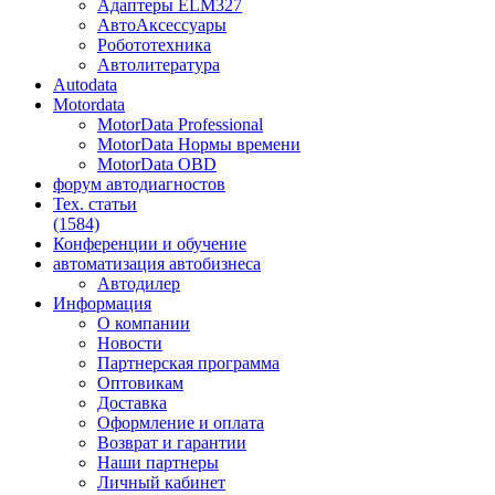
Адаптеры ELM327
АвтоАксессуары
Робототехника
Автолитература
Autodata
Motordata
MotorData Professional
MotorData Нормы времени
MotorData OBD
форум
автодиагностов
Тех. статьи
(1584)
Конференции
и обучение
автоматизация
автобизнеса
Автодилер
Информация
О компании
Новости
Партнерская программа
Оптовикам
Доставка
Оформление и оплата
Возврат и гарантии
Наши партнеры
Личный кабинет