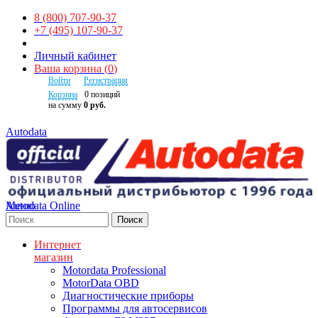
8 (800) 707-90-37
+7 (495) 107-90-37
Личный кабинет
Ваша корзина
(
0
)
Войти
Регистрация
Корзина
0
позиций
на сумму
0 руб.
Autodata
Autodata Online
Меню
Поиск
Интернет
магазин
Motordata Professional
MotorData OBD
Диагностические приборы
Программы для автосервисов