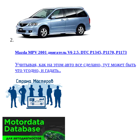
Mazda MPV 2001 двигатель V6 2.5. DTC P1345, P1170, P1173
Учитывая, как на этом авто все сделано, тут может быть
что угодно, и гадать..