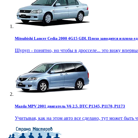
Mitsubishi Lancer Cedia 2000 4G15 GDI. Плохо заводится и плохо ед
Шуруп - понятно, но чтобы в дросселе... это вижу впервы
Mazda MPV 2001 двигатель V6 2.5. DTC P1345, P1170, P1173
Учитывая, как на этом авто все сделано, тут может быть чт