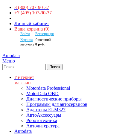
8 (800) 707-90-37
+7 (495) 107-90-37
Личный кабинет
Ваша корзина
(
0
)
Войти
Регистрация
Корзина
0
позиций
на сумму
0 руб.
Autodata
Меню
Поиск
Интернет
магазин
Motordata Professional
MotorData OBD
Диагностические приборы
Программы для автосервисов
Адаптеры ELM327
АвтоАксессуары
Робототехника
Автолитература
Autodata