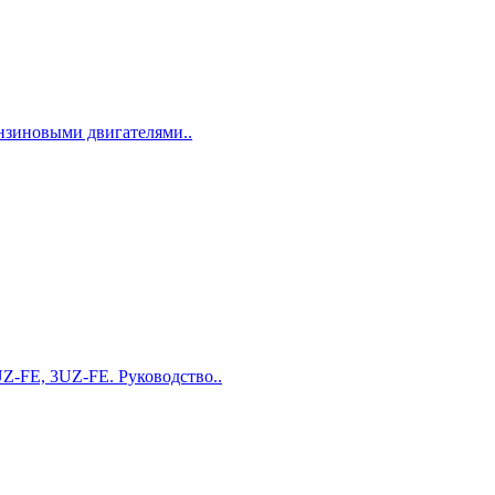
ензиновыми двигателями..
Z-FE, 3UZ-FE. Руководство..