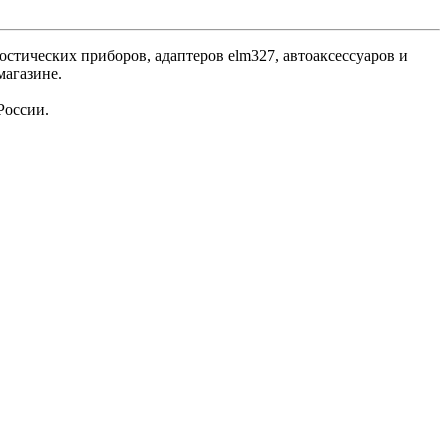
стических приборов, адаптеров elm327, автоаксессуаров и
магазине.
России.