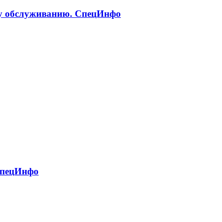
ому обслуживанию. СпецИнфо
 СпецИнфо