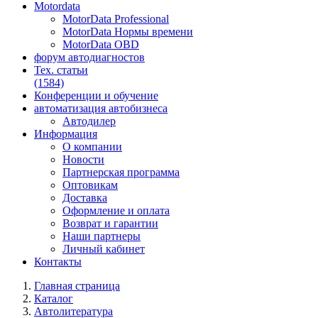
Motordata
MotorData Professional
MotorData Нормы времени
MotorData OBD
форум
автодиагностов
Тех. статьи
(1584)
Конференции
и обучение
автоматизация
автобизнеса
Автодилер
Информация
О компании
Новости
Партнерская программа
Оптовикам
Доставка
Оформление и оплата
Возврат и гарантии
Наши партнеры
Личный кабинет
Контакты
Главная страница
Каталог
Автолитература