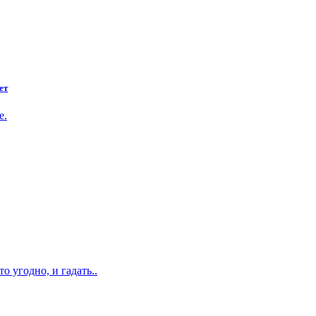
ет
е.
о угодно, и гадать..