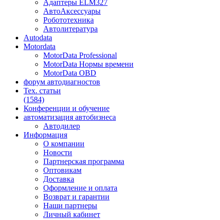
Адаптеры ELM327
АвтоАксессуары
Робототехника
Автолитература
Autodata
Motordata
MotorData Professional
MotorData Нормы времени
MotorData OBD
форум
автодиагностов
Тех. статьи
(1584)
Конференции
и обучение
автоматизация
автобизнеса
Автодилер
Информация
О компании
Новости
Партнерская программа
Оптовикам
Доставка
Оформление и оплата
Возврат и гарантии
Наши партнеры
Личный кабинет