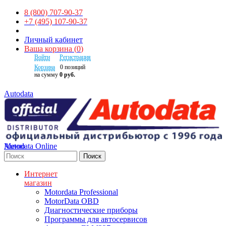
8 (800) 707-90-37
+7 (495) 107-90-37
Личный кабинет
Ваша корзина
(
0
)
Войти
Регистрация
Корзина
0
позиций
на сумму
0 руб.
Autodata
Autodata Online
Меню
Поиск
Интернет
магазин
Motordata Professional
MotorData OBD
Диагностические приборы
Программы для автосервисов