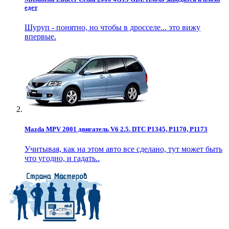
едет
Шуруп - понятно, но чтобы в дросселе... это вижу
впервые.
Mazda MPV 2001 двигатель V6 2.5. DTC P1345, P1170, P1173
Учитывая, как на этом авто все сделано, тут может быть
что угодно, и гадать..