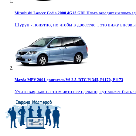
Mitsubishi Lancer Cedia 2000 4G15 GDI. Плохо заводится и плохо ед
Шуруп - понятно, но чтобы в дросселе... это вижу впервы
Mazda MPV 2001 двигатель V6 2.5. DTC P1345, P1170, P1173
Учитывая, как на этом авто все сделано, тут может быть чт