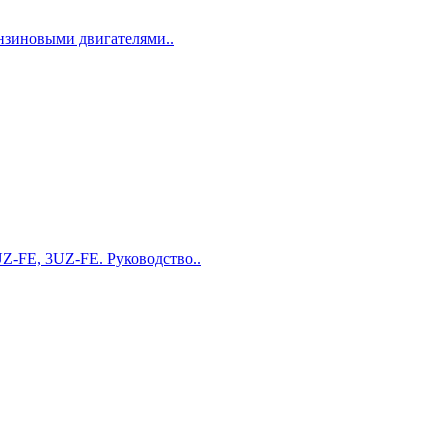
ензиновыми двигателями..
Z-FE, 3UZ-FE. Руководство..