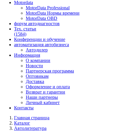
Motordata
MotorData Professional
MotorData Нормы времени
MotorData OBD
форум
автодиагностов
Тех. статьи
(1584)
Конференции
и обучение
автоматизация
автобизнеса
Автодилер
Информация
О компании
Новости
Партнерская программа
Оптовикам
Доставка
Оформление и оплата
Возврат и гарантии
Наши партнеры
Личный кабинет
Контакты
Главная страница
Каталог
Автолитература