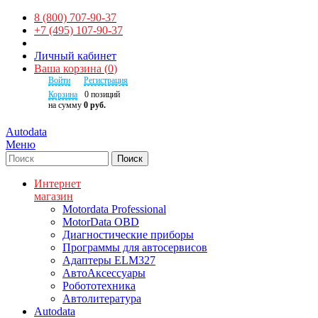
8 (800) 707-90-37
+7 (495) 107-90-37
Личный кабинет
Ваша корзина
(
0
)
Войти
Регистрация
Корзина
0
позиций
на сумму
0 руб.
Autodata
Меню
Поиск
Интернет
магазин
Motordata Professional
MotorData OBD
Диагностические приборы
Программы для автосервисов
Адаптеры ELM327
АвтоАксессуары
Робототехника
Автолитература
Autodata