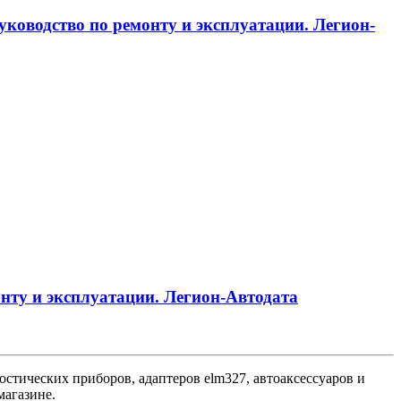
Руководство по ремонту и эксплуатации. Легион-
монту и эксплуатации. Легион-Aвтодата
стических приборов, адаптеров elm327, автоаксессуаров и
магазине.