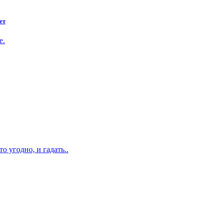
ет
е.
о угодно, и гадать..