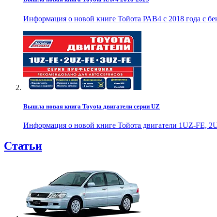
Информация о новой книге Тойота РАВ4 с 2018 года с б
Вышла новая книга Toyota двигатели серии UZ
Информация о новой книге Тойота двигатели 1UZ-FE, 2U
Статьи