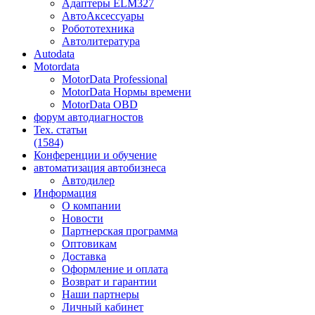
Адаптеры ELM327
АвтоАксессуары
Робототехника
Автолитература
Autodata
Motordata
MotorData Professional
MotorData Нормы времени
MotorData OBD
форум
автодиагностов
Тех. статьи
(1584)
Конференции
и обучение
автоматизация
автобизнеса
Автодилер
Информация
О компании
Новости
Партнерская программа
Оптовикам
Доставка
Оформление и оплата
Возврат и гарантии
Наши партнеры
Личный кабинет