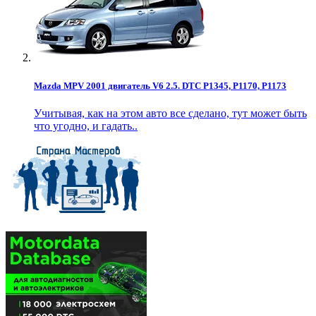
Mazda MPV 2001 двигатель V6 2.5. DTC P1345, P1170, P1173
Учитывая, как на этом авто все сделано, тут может быть
что угодно, и гадать..