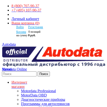
8 (800) 707-90-37
+7 (495) 107-90-37
Личный кабинет
Ваша корзина
(
0
)
Войти
Регистрация
Корзина
0
позиций
на сумму
0 руб.
Autodata
Autodata Online
Меню
Поиск
Интернет
магазин
Motordata Professional
MotorData OBD
Диагностические приборы
Программы для автосервисов