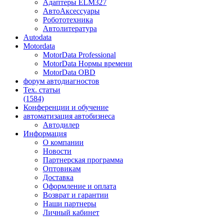
Адаптеры ELM327
АвтоАксессуары
Робототехника
Автолитература
Autodata
Motordata
MotorData Professional
MotorData Нормы времени
MotorData OBD
форум
автодиагностов
Тех. статьи
(1584)
Конференции
и обучение
автоматизация
автобизнеса
Автодилер
Информация
О компании
Новости
Партнерская программа
Оптовикам
Доставка
Оформление и оплата
Возврат и гарантии
Наши партнеры
Личный кабинет