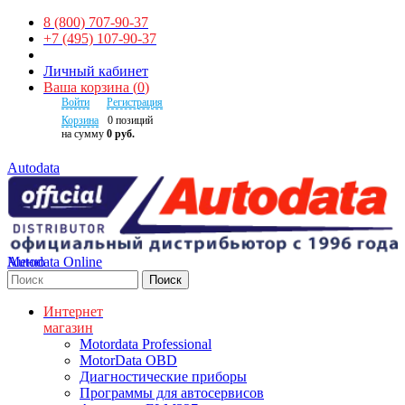
8 (800) 707-90-37
+7 (495) 107-90-37
Личный кабинет
Ваша корзина
(
0
)
Войти
Регистрация
Корзина
0
позиций
на сумму
0 руб.
Autodata
Autodata Online
Меню
Поиск
Интернет
магазин
Motordata Professional
MotorData OBD
Диагностические приборы
Программы для автосервисов