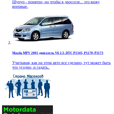
Шуруп - понятно, но чтобы в дросселе... это вижу
впервые.
Mazda MPV 2001 двигатель V6 2.5. DTC P1345, P1170, P1173
Учитывая, как на этом авто все сделано, тут может быть
что угодно, и гадать..