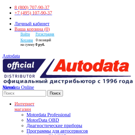
8 (800) 707-90-37
+7 (495) 107-90-37
Личный кабинет
Ваша корзина
(
0
)
Войти
Регистрация
Корзина
0
позиций
на сумму
0 руб.
Autodata
Autodata Online
Меню
Поиск
Интернет
магазин
Motordata Professional
MotorData OBD
Диагностические приборы
Программы для автосервисов