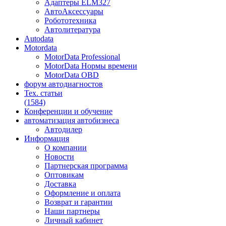
Адаптеры ELM327
АвтоАксессуары
Робототехника
Автолитература
Autodata
Motordata
MotorData Professional
MotorData Нормы времени
MotorData OBD
форум
автодиагностов
Тех. статьи
(1584)
Конференции
и обучение
автоматизация
автобизнеса
Автодилер
Информация
О компании
Новости
Партнерская программа
Оптовикам
Доставка
Оформление и оплата
Возврат и гарантии
Наши партнеры
Личный кабинет