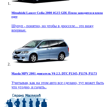
Mitsubishi Lancer Cedia 2000 4G15 GDI. Плохо заводится и плохо
едет
Шуруп - понятно, но чтобы в дросселе... это вижу
впервые.
Mazda MPV 2001 двигатель V6 2.5. DTC P1345, P1170, P1173
Учитывая, как на этом авто все сделано, тут может быть
что угодно, и гадать..