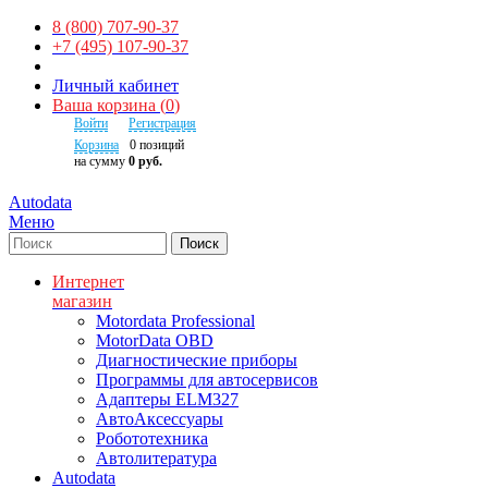
8 (800) 707-90-37
+7 (495) 107-90-37
Личный кабинет
Ваша корзина
(
0
)
Войти
Регистрация
Корзина
0
позиций
на сумму
0 руб.
Autodata
Меню
Поиск
Интернет
магазин
Motordata Professional
MotorData OBD
Диагностические приборы
Программы для автосервисов
Адаптеры ELM327
АвтоАксессуары
Робототехника
Автолитература
Autodata