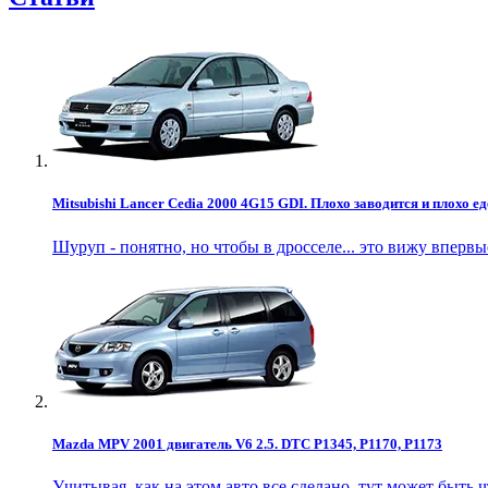
Mitsubishi Lancer Cedia 2000 4G15 GDI. Плохо заводится и плохо ед
Шуруп - понятно, но чтобы в дросселе... это вижу впервы
Mazda MPV 2001 двигатель V6 2.5. DTC P1345, P1170, P1173
Учитывая, как на этом авто все сделано, тут может быть чт