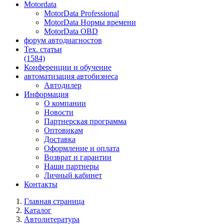
Motordata
MotorData Professional
MotorData Нормы времени
MotorData OBD
форум
автодиагностов
Тех. статьи
(1584)
Конференции
и обучение
автоматизация
автобизнеса
Автодилер
Информация
О компании
Новости
Партнерская программа
Оптовикам
Доставка
Оформление и оплата
Возврат и гарантии
Наши партнеры
Личный кабинет
Контакты
Главная страница
Каталог
Автолитература