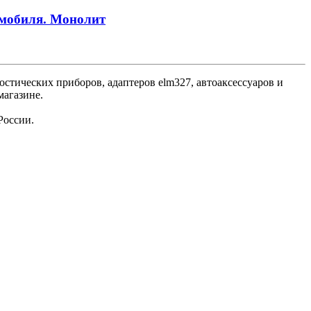
томобиля. Монолит
стических приборов, адаптеров elm327, автоаксессуаров и
магазине.
России.