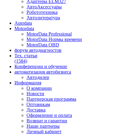
Адаптеры ELM327
АвтоАксессуары
Робототехника
Автолитература
Autodata
Motordata
MotorData Professional
MotorData Нормы времени
MotorData OBD
форум
автодиагностов
Тех. статьи
(1584)
Конференции
и обучение
автоматизация
автобизнеса
Автодилер
Информация
О компании
Новости
Партнерская программа
Оптовикам
Доставка
Оформление и оплата
Возврат и гарантии
Наши партнеры
Личный кабинет