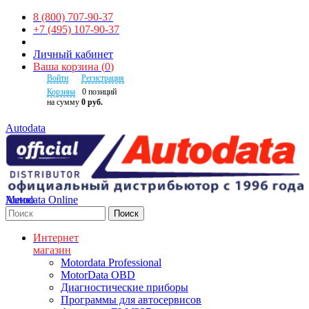
8 (800) 707-90-37
+7 (495) 107-90-37
Личный кабинет
Ваша корзина
(
0
)
Войти
Регистрация
Корзина
0
позиций
на сумму
0 руб.
Autodata
Autodata Online
Меню
Поиск
Интернет
магазин
Motordata Professional
MotorData OBD
Диагностические приборы
Программы для автосервисов