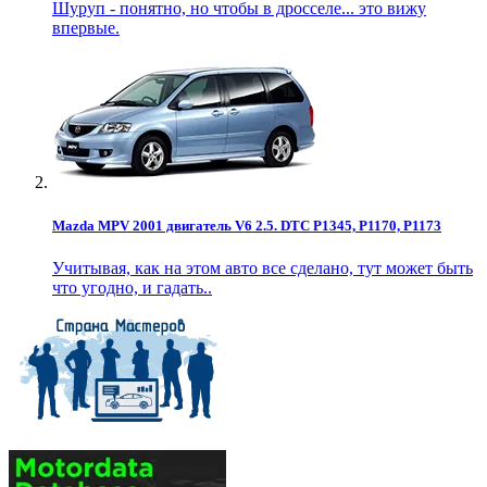
Шуруп - понятно, но чтобы в дросселе... это вижу
впервые.
Mazda MPV 2001 двигатель V6 2.5. DTC P1345, P1170, P1173
Учитывая, как на этом авто все сделано, тут может быть
что угодно, и гадать..