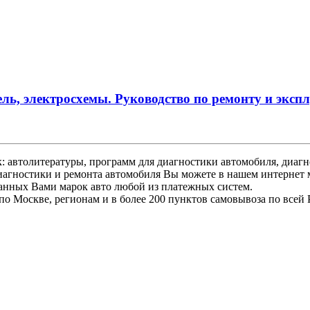
изель, электросхемы. Руководство по ремонту и эк
 автолитературы, программ для диагностики автомобиля, диагно
иагностики и ремонта автомобиля Вы можете в нашем интернет 
ранных Вами марок авто любой из платежных систем.
по Москве, регионам и в более 200 пунктов самовывоза по всей 