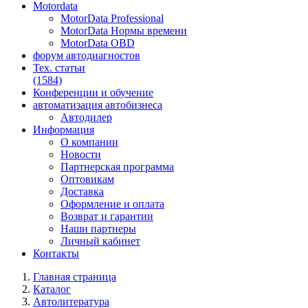
Motordata
MotorData Professional
MotorData Нормы времени
MotorData OBD
форум
автодиагностов
Тех. статьи
(1584)
Конференции
и обучение
автоматизация
автобизнеса
Автодилер
Информация
О компании
Новости
Партнерская программа
Оптовикам
Доставка
Оформление и оплата
Возврат и гарантии
Наши партнеры
Личный кабинет
Контакты
Главная страница
Каталог
Автолитература