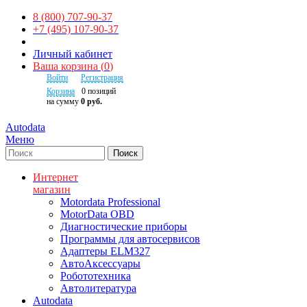
8 (800) 707-90-37
+7 (495) 107-90-37
Личный кабинет
Ваша корзина
(
0
)
Войти
Регистрация
Корзина
0
позиций
на сумму
0 руб.
Autodata
Меню
Поиск
Интернет
магазин
Motordata Professional
MotorData OBD
Диагностические приборы
Программы для автосервисов
Адаптеры ELM327
АвтоАксессуары
Робототехника
Автолитература
Autodata