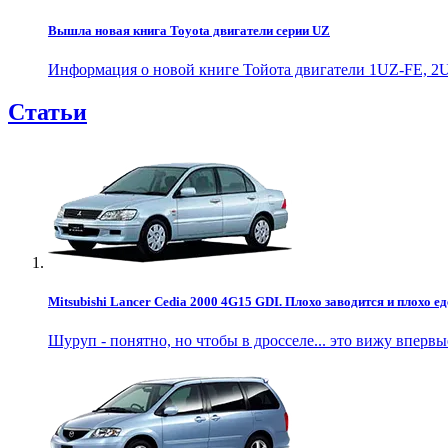
Вышла новая книга Toyota двигатели серии UZ
Информация о новой книге Тойота двигатели 1UZ-FE, 2U
Статьи
Mitsubishi Lancer Cedia 2000 4G15 GDI. Плохо заводится и плохо ед
Шуруп - понятно, но чтобы в дросселе... это вижу впервы