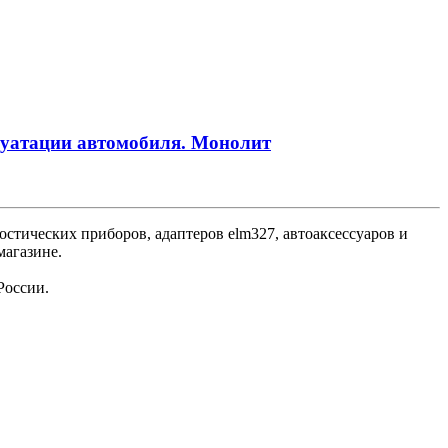
сплуатации автомобиля. Монолит
стических приборов, адаптеров elm327, автоаксессуаров и
магазине.
России.