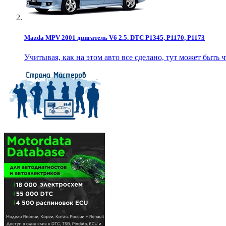
Mazda MPV 2001 двигатель V6 2.5. DTC P1345, P1170, P1173
Учитывая, как на этом авто все сделано, тут может быть чт