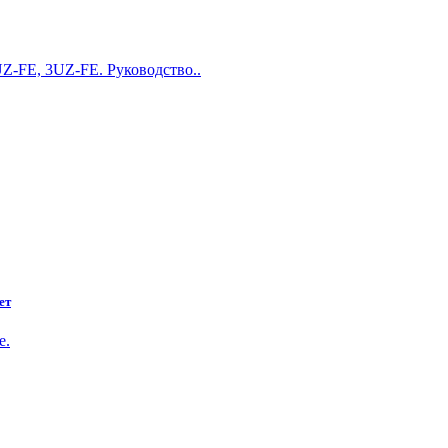
Z-FE, 3UZ-FE. Руководство..
ет
е.