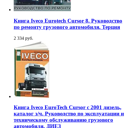
Книга Iveco Eurotech Cursor 8. Руководство
по ремонту грузового автомобиля. Терция
2 334 руб.
Книга Iveco EuroTech Cursor с 2001 дизель,
каталог з/ч. Руководство по эксплуатации и
техническому обслуживанию грузового
автомобиля. ДИЕЗ