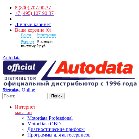
8 (800) 707-90-37
+7 (495) 107-90-37
Личный кабинет
Ваша корзина
(
0
)
Войти
Регистрация
Корзина
0
позиций
на сумму
0 руб.
Autodata
Autodata Online
Меню
Поиск
Интернет
магазин
Motordata Professional
MotorData OBD
Диагностические приборы
Программы для автосервисов