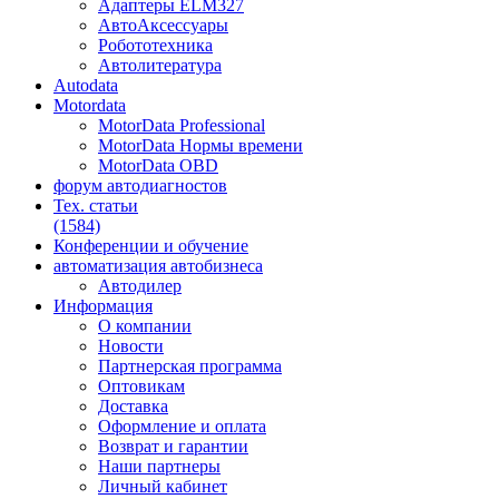
Адаптеры ELM327
АвтоАксессуары
Робототехника
Автолитература
Autodata
Motordata
MotorData Professional
MotorData Нормы времени
MotorData OBD
форум
автодиагностов
Тех. статьи
(1584)
Конференции
и обучение
автоматизация
автобизнеса
Автодилер
Информация
О компании
Новости
Партнерская программа
Оптовикам
Доставка
Оформление и оплата
Возврат и гарантии
Наши партнеры
Личный кабинет