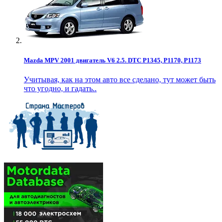
Mazda MPV 2001 двигатель V6 2.5. DTC P1345, P1170, P1173
Учитывая, как на этом авто все сделано, тут может быть
что угодно, и гадать..