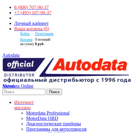
8 (800) 707-90-37
+7 (495) 107-90-37
Личный кабинет
Ваша корзина
(
0
)
Войти
Регистрация
Корзина
0
позиций
на сумму
0 руб.
Autodata
Autodata Online
Меню
Поиск
Интернет
магазин
Motordata Professional
MotorData OBD
Диагностические приборы
Программы для автосервисов