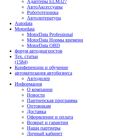
Адаптеры ELM327
АвтоАксессуары
Робототехника
Автолитература
Autodata
Motordata
MotorData Professional
MotorData Нормы времени
MotorData OBD
форум
автодиагностов
Тех. статьи
(1584)
Конференции
и обучение
автоматизация
автобизнеса
Автодилер
Информация
О компании
Новости
Партнерская программа
Оптовикам
Доставка
Оформление и оплата
Возврат и гарантии
Наши партнеры
Личный кабинет