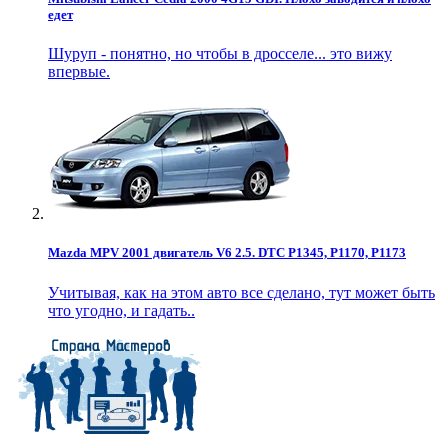
едет
Шуруп - понятно, но чтобы в дросселе... это вижу
впервые.
Mazda MPV 2001 двигатель V6 2.5. DTC P1345, P1170, P1173
Учитывая, как на этом авто все сделано, тут может быть
что угодно, и гадать..