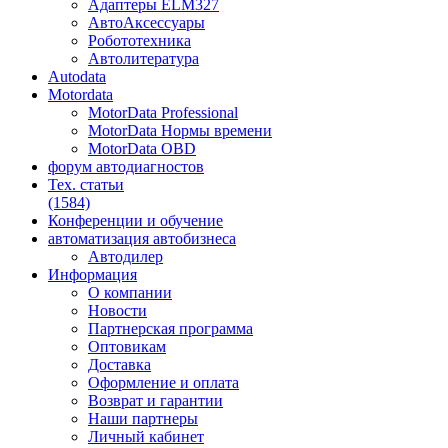
Адаптеры ELM327
АвтоАксессуары
Робототехника
Автолитература
Autodata
Motordata
MotorData Professional
MotorData Нормы времени
MotorData OBD
форум
автодиагностов
Тех. статьи
(1584)
Конференции
и обучение
автоматизация
автобизнеса
Автодилер
Информация
О компании
Новости
Партнерская программа
Оптовикам
Доставка
Оформление и оплата
Возврат и гарантии
Наши партнеры
Личный кабинет