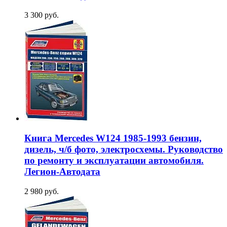
3 300 руб.
Книга Mercedes W124 1985-1993 бензин,
дизель, ч/б фото, электросхемы. Руководство
по ремонту и эксплуатации автомобиля.
Легион-Aвтодата
2 980 руб.