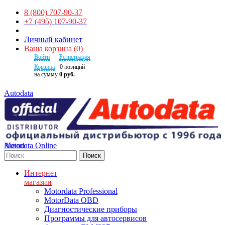
8 (800) 707-90-37
+7 (495) 107-90-37
Личный кабинет
Ваша корзина
(
0
)
Войти
Регистрация
Корзина
0
позиций
на сумму
0 руб.
Autodata
Autodata Online
Меню
Поиск
Интернет
магазин
Motordata Professional
MotorData OBD
Диагностические приборы
Программы для автосервисов