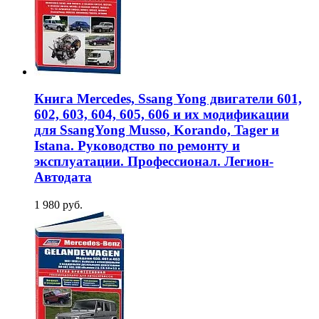
Книга Mercedes, Ssang Yong двигатели 601,
602, 603, 604, 605, 606 и их модификации
для SsangYong Musso, Korando, Tager и
Istana. Руководство по ремонту и
эксплуатации. Профессионал. Легион-
Aвтодата
1 980 руб.