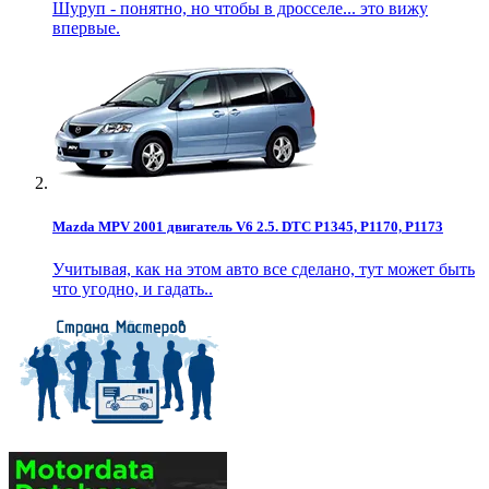
Шуруп - понятно, но чтобы в дросселе... это вижу
впервые.
Mazda MPV 2001 двигатель V6 2.5. DTC P1345, P1170, P1173
Учитывая, как на этом авто все сделано, тут может быть
что угодно, и гадать..