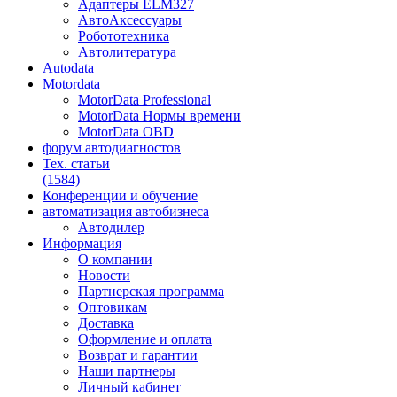
Адаптеры ELM327
АвтоАксессуары
Робототехника
Автолитература
Autodata
Motordata
MotorData Professional
MotorData Нормы времени
MotorData OBD
форум
автодиагностов
Тех. статьи
(1584)
Конференции
и обучение
автоматизация
автобизнеса
Автодилер
Информация
О компании
Новости
Партнерская программа
Оптовикам
Доставка
Оформление и оплата
Возврат и гарантии
Наши партнеры
Личный кабинет