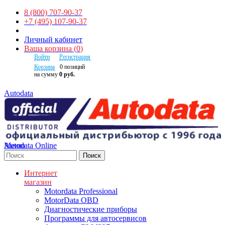
8 (800) 707-90-37
+7 (495) 107-90-37
Личный кабинет
Ваша корзина
(
0
)
Войти
Регистрация
Корзина
0
позиций
на сумму
0 руб.
Autodata
Autodata Online
Меню
Поиск
Интернет
магазин
Motordata Professional
MotorData OBD
Диагностические приборы
Программы для автосервисов