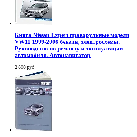
Книга Nissan Expert праворульные модели
VW11 1999-2006 бензин, электросхемы.
Руководство по ремонту и эксплуатации
автомобиля. Автонавигатор
2 600 руб.