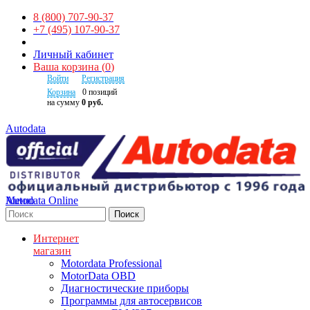
8 (800) 707-90-37
+7 (495) 107-90-37
Личный кабинет
Ваша корзина
(
0
)
Войти
Регистрация
Корзина
0
позиций
на сумму
0 руб.
Autodata
Autodata Online
Меню
Поиск
Интернет
магазин
Motordata Professional
MotorData OBD
Диагностические приборы
Программы для автосервисов