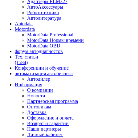
Адаптеры ELM327
АвтоАксессуары
Робототехника
Автолитература
Autodata
Motordata
MotorData Professional
MotorData Нормы времени
MotorData OBD
форум
автодиагностов
Тех. статьи
(1584)
Конференции
и обучение
автоматизация
автобизнеса
Автодилер
Информация
О компании
Новости
Партнерская программа
Оптовикам
Доставка
Оформление и оплата
Возврат и гарантии
Наши партнеры
Личный кабинет