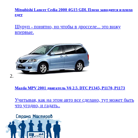
Mitsubishi Lancer Cedia 2000 4G15 GDI. Плохо заводится и плохо
едет
Шуруп - понятно, но чтобы в дросселе... это вижу
впервые.
Mazda MPV 2001 двигатель V6 2.5. DTC P1345, P1170, P1173
Учитывая, как на этом авто все сделано, тут может быть
что угодно, и гадать..