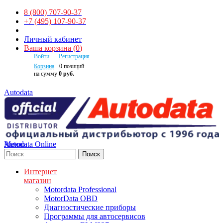
8 (800) 707-90-37
+7 (495) 107-90-37
Личный кабинет
Ваша корзина
(
0
)
Войти
Регистрация
Корзина
0
позиций
на сумму
0 руб.
Autodata
Autodata Online
Меню
Поиск
Интернет
магазин
Motordata Professional
MotorData OBD
Диагностические приборы
Программы для автосервисов