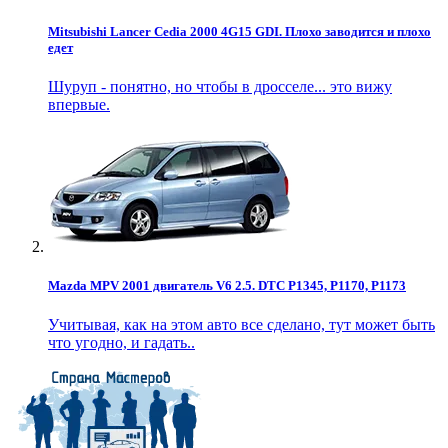
Mitsubishi Lancer Cedia 2000 4G15 GDI. Плохо заводится и плохо
едет
Шуруп - понятно, но чтобы в дросселе... это вижу
впервые.
Mazda MPV 2001 двигатель V6 2.5. DTC P1345, P1170, P1173
Учитывая, как на этом авто все сделано, тут может быть
что угодно, и гадать..