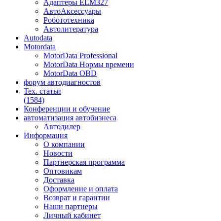
Адаптеры ELM327
АвтоАксессуары
Робототехника
Автолитература
Autodata
Motordata
MotorData Professional
MotorData Нормы времени
MotorData OBD
форум
автодиагностов
Тех. статьи
(1584)
Конференции
и обучение
автоматизация
автобизнеса
Автодилер
Информация
О компании
Новости
Партнерская программа
Оптовикам
Доставка
Оформление и оплата
Возврат и гарантии
Наши партнеры
Личный кабинет