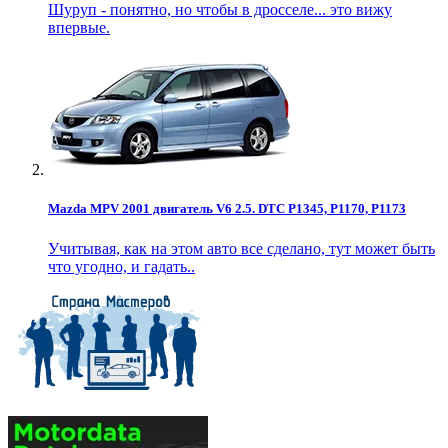
Шуруп - понятно, но чтобы в дросселе... это вижу
впервые.
Mazda MPV 2001 двигатель V6 2.5. DTC P1345, P1170, P1173
Учитывая, как на этом авто все сделано, тут может быть
что угодно, и гадать..