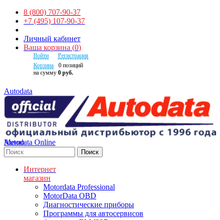
8 (800) 707-90-37
+7 (495) 107-90-37
Личный кабинет
Ваша корзина
(
0
)
Войти
Регистрация
Корзина
0
позиций
на сумму
0 руб.
Autodata
Autodata Online
Меню
Поиск
Интернет
магазин
Motordata Professional
MotorData OBD
Диагностические приборы
Программы для автосервисов