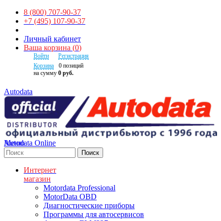
8 (800) 707-90-37
+7 (495) 107-90-37
Личный кабинет
Ваша корзина
(
0
)
Войти
Регистрация
Корзина
0
позиций
на сумму
0 руб.
Autodata
Autodata Online
Меню
Поиск
Интернет
магазин
Motordata Professional
MotorData OBD
Диагностические приборы
Программы для автосервисов