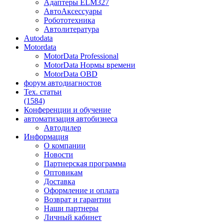
Адаптеры ELM327
АвтоАксессуары
Робототехника
Автолитература
Autodata
Motordata
MotorData Professional
MotorData Нормы времени
MotorData OBD
форум
автодиагностов
Тех. статьи
(1584)
Конференции
и обучение
автоматизация
автобизнеса
Автодилер
Информация
О компании
Новости
Партнерская программа
Оптовикам
Доставка
Оформление и оплата
Возврат и гарантии
Наши партнеры
Личный кабинет