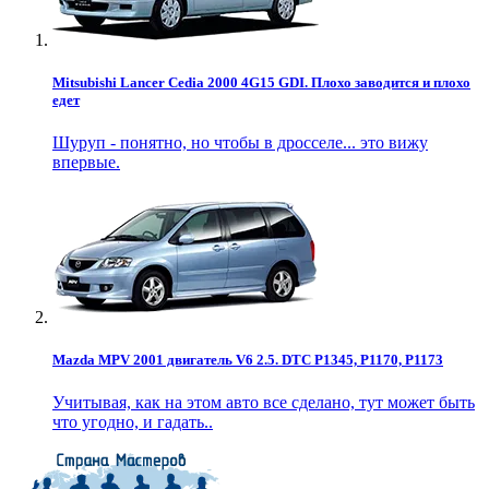
Mitsubishi Lancer Cedia 2000 4G15 GDI. Плохо заводится и плохо
едет
Шуруп - понятно, но чтобы в дросселе... это вижу
впервые.
Mazda MPV 2001 двигатель V6 2.5. DTC P1345, P1170, P1173
Учитывая, как на этом авто все сделано, тут может быть
что угодно, и гадать..