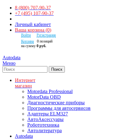
8 (800) 707-90-37
+7 (495) 107-90-37
Личный кабинет
Ваша корзина
(
0
)
Войти
Регистрация
Корзина
0
позиций
на сумму
0 руб.
Autodata
Меню
Поиск
Интернет
магазин
Motordata Professional
MotorData OBD
Диагностические приборы
Программы для автосервисов
Адаптеры ELM327
АвтоАксессуары
Робототехника
Автолитература
Autodata