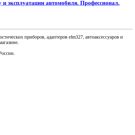
нту и эксплуатации автомобиля. Профессионал.
стических приборов, адаптеров elm327, автоаксессуаров и
магазине.
России.