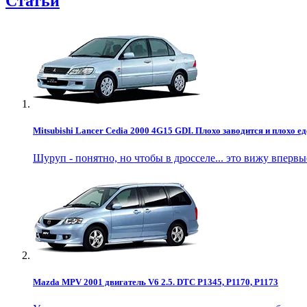
Статьи
Mitsubishi Lancer Cedia 2000 4G15 GDI. Плохо заводится и плохо ед
Шуруп - понятно, но чтобы в дросселе... это вижу впервы
Mazda MPV 2001 двигатель V6 2.5. DTC P1345, P1170, P1173