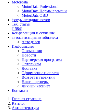
Motordata
MotorData Professional
MotorData Нормы времени
MotorData OBD
форум
автодиагностов
Тех. статьи
(1584)
Конференции
и обучение
автоматизация
автобизнеса
Автодилер
Информация
О компании
Новости
Партнерская программа
Оптовикам
Доставка
Оформление и оплата
Возврат и гарантии
Наши партнеры
Личный кабинет
Контакты
Главная страница
Каталог
Автолитература