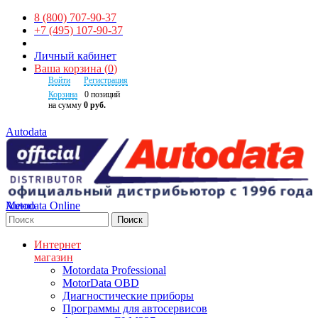
8 (800) 707-90-37
+7 (495) 107-90-37
Личный кабинет
Ваша корзина
(
0
)
Войти
Регистрация
Корзина
0
позиций
на сумму
0 руб.
Autodata
Autodata Online
Меню
Поиск
Интернет
магазин
Motordata Professional
MotorData OBD
Диагностические приборы
Программы для автосервисов