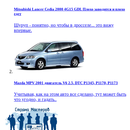
Mitsubishi Lancer Cedia 2000 4G15 GDI. Плохо заводится и плохо
едет
Шуруп - понятно, но чтобы в дросселе... это вижу
впервые.
Mazda MPV 2001 двигатель V6 2.5. DTC P1345, P1170, P1173
Учитывая, как на этом авто все сделано, тут может быть
что угодно, и гадать..