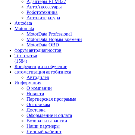
Адаптеры ELM327
АвтоАксессуары
Робототехника
Автолитература
Autodata
Motordata
MotorData Professional
MotorData Нормы времени
MotorData OBD
форум
автодиагностов
Тех. статьи
(1584)
Конференции
и обучение
автоматизация
автобизнеса
Автодилер
Информация
О компании
Новости
Партнерская программа
Оптовикам
Доставка
Оформление и оплата
Возврат и гарантии
Наши партнеры
Личный кабинет