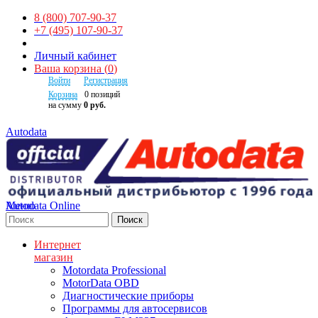
8 (800) 707-90-37
+7 (495) 107-90-37
Личный кабинет
Ваша корзина
(
0
)
Войти
Регистрация
Корзина
0
позиций
на сумму
0 руб.
Autodata
Autodata Online
Меню
Поиск
Интернет
магазин
Motordata Professional
MotorData OBD
Диагностические приборы
Программы для автосервисов