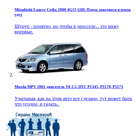
Mitsubishi Lancer Cedia 2000 4G15 GDI. Плохо заводится и плохо
едет
Шуруп - понятно, но чтобы в дросселе... это вижу
впервые.
Mazda MPV 2001 двигатель V6 2.5. DTC P1345, P1170, P1173
Учитывая, как на этом авто все сделано, тут может быть
что угодно, и гадать..