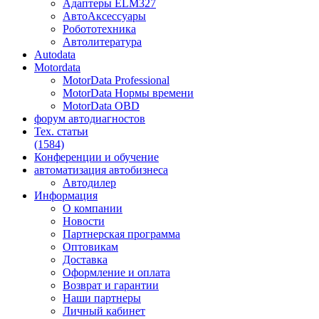
Адаптеры ELM327
АвтоАксессуары
Робототехника
Автолитература
Autodata
Motordata
MotorData Professional
MotorData Нормы времени
MotorData OBD
форум
автодиагностов
Тех. статьи
(1584)
Конференции
и обучение
автоматизация
автобизнеса
Автодилер
Информация
О компании
Новости
Партнерская программа
Оптовикам
Доставка
Оформление и оплата
Возврат и гарантии
Наши партнеры
Личный кабинет