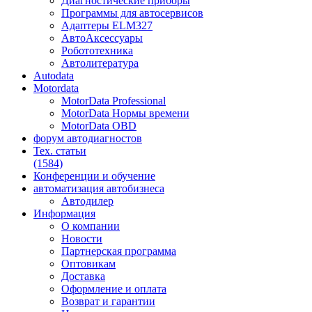
Диагностические приборы
Программы для автосервисов
Адаптеры ELM327
АвтоАксессуары
Робототехника
Автолитература
Autodata
Motordata
MotorData Professional
MotorData Нормы времени
MotorData OBD
форум
автодиагностов
Тех. статьи
(1584)
Конференции
и обучение
автоматизация
автобизнеса
Автодилер
Информация
О компании
Новости
Партнерская программа
Оптовикам
Доставка
Оформление и оплата
Возврат и гарантии