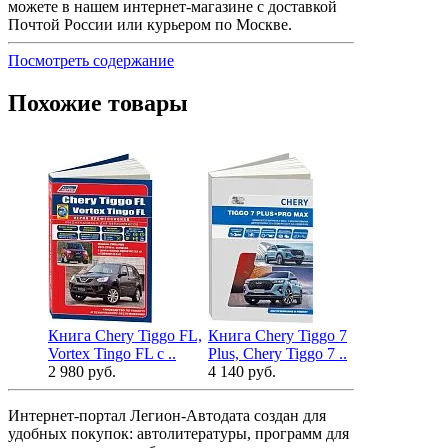
можете в нашем интернет-магазине с доставкой
Почтой России или курьером по Москве.
Посмотреть содержание
Похожие товары
Книга Chery Tiggo FL,
Книга Chery Tiggo 7
Книга Chery
Vortex Tingo FL с ..
Plus, Chery Tiggo 7 ..
2014, обнов
2 980 руб.
4 140 руб.
5 980 руб.
Интернет-портал Легион-Автодата создан для
удобных покупок: автолитературы, программ для