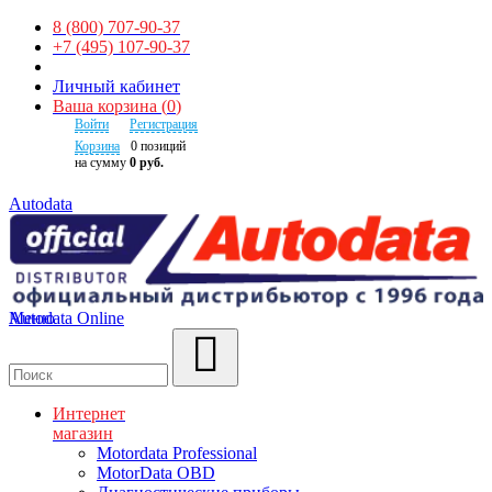
8 (800) 707-90-37
+7 (495) 107-90-37
Личный кабинет
Ваша корзина
(
0
)
Войти
Регистрация
Корзина
0
позиций
на сумму
0 руб.
Autodata
Autodata Online
Меню
Поиск
Интернет
магазин
Motordata Professional
MotorData OBD