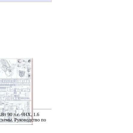
т 90 л.с. 9НХ, 1.6
схемы. Руководство по