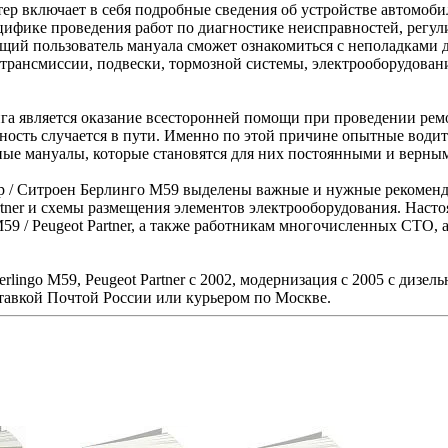
ер включает в себя подробные сведения об устройстве автомобил
цифике проведения работ по диагностике неисправностей, регул
ий пользователь мануала сможет ознакомиться с неполадками дви
 трансмиссии, подвески, тормозной системы, электрооборудовани
нига является оказание всесторонней помощи при проведении ре
авность случается в пути. Именно по этой причине опытные води
ные мануалы, которые становятся для них постоянными и верны
р / Ситроен Берлинго М59 выделены важные и нужные рекоменд
artner и схемы размещения элементов электрооборудования. Наст
59 / Peugeot Partner, а также работникам многочисленных СТО, 
lingo М59, Peugeot Partner с 2002, модернизация с 2005 с дизел
ставкой Почтой России или курьером по Москве.