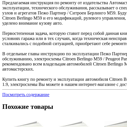
Предлагаемая инструкция по ремонту от издательства Автомаст
эксплуатации, технического обслуживания, рассказывает о спе
узлов и агрегатов Пежо Партнер / Ситроен Берлинго М59. Будущ
Citroen Berlingo М59 и его модификаций, рулевого управления,
уделено внимание кузову авто.
Первостепенная задача, которую ставит перед собой данная к
условиях гаража или в тех случаях, когда техническая неиспр
сталкивались с подобной ситуацией, приобретают себе ремонт
В отдельные главы инструкцию по эксплуатации Пежо Партне
обслуживанию, электросхемы Citroen Berlingo М59 / Peugeot P
рекомендовано всем владельцам автомобилей Citroen Berlingo М
автомастерских.
Купить книгу по ремонту и эксплуатации автомобиля Citroen Ber
1.9, электросхемы Вы можете в нашем интернет-магазине с до
Посмотреть содержание
Похожие товары