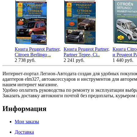
Книга Peugeot Partner,
Книга Peugeot Partner,
Книга Citro
Citroen Berlingo ..
Partner Tepee, Ci..
и Peugeot Pa
2 738 руб.
2 241 руб.
1 440 руб.
Интернет-портал Легион-Автодата создан для удобных покупок
адаптеров elm327, автоаксессуаров и инструментов для авторе
нашем интернет магазине.
Удобно оплатить руководства по ремонту и эксплуатации выб
Заказать доставку автокниги почтой без предоплаты, курьером 
Информация
Мои заказы
Доставка