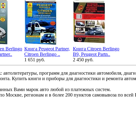
en Berlingo
Книга Peugeot Partner,
Книга Citroen Berlingo
rtner..
Citroen Berlingo ..
В9, Peugeot Partn..
1 651 руб.
2 450 руб.
: автолитературы, программ для диагностики автомобиля, диаг
монта. Купить книги и приборы для диагностики и ремонта авто
ранных Вами марок авто любой из платежных систем.
по Москве, регионам и в более 200 пунктов самовывоза по всей 