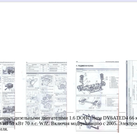
ванных дизельными двигателями 1.6 DOHC типа DV6ATED4 66 кВ
B 51 кВт 70 л.с. WJZ. Включая модернизацию с 2005. Электро
иля.