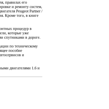
я, правилах его
ировке и ремонту систем,
гателя Peugeot Partner /
я. Кроме того, в книге
монтных процедур в
тели, которые уже
ми спутниками в дороге.
ации по техническому
оящее пособие
автосервисов и
ьными двигателями 1.6 и