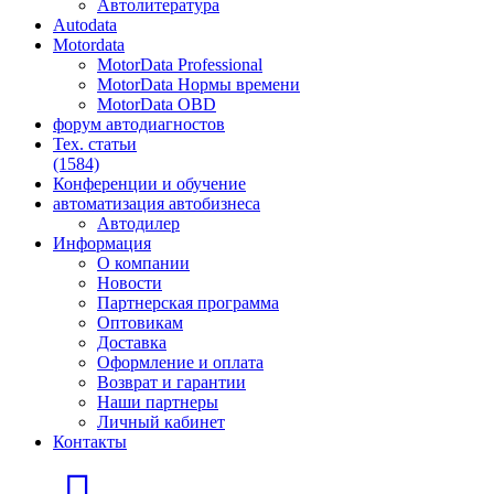
Автолитература
Autodata
Motordata
MotorData Professional
MotorData Нормы времени
MotorData OBD
форум
автодиагностов
Тех. статьи
(1584)
Конференции
и обучение
автоматизация
автобизнеса
Автодилер
Информация
О компании
Новости
Партнерская программа
Оптовикам
Доставка
Оформление и оплата
Возврат и гарантии
Наши партнеры
Личный кабинет
Контакты
Главная страница