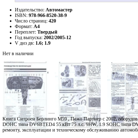
Издательство:
Автомастер
ISBN:
978-966-8520-38-9
Число страниц:
420
Формат:
А4
Переплет:
Твердый
Год выпуска:
2002/2005-12
V диз дв:
1.6; 1.9
Нет в наличии
Книга Ситроен Берлинго M59 , Пежо Партнер с 2002, оборудо
DOHC типа DV6BTED4 55 кВт 75 л.с. 9HW, 1.9 SOHC типа DW8
ремонту, эксплуатации и техническому обслуживанию автомоб