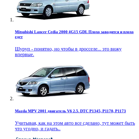
Mitsubishi Lancer Cedia 2000 4G15 GDI. Плохо заводится и плохо
едет
Шуруп - понятно, но чтобы в дросселе... это вижу
впервые.
Mazda MPV 2001 двигатель V6 2.5. DTC P1345, P1170, P1173
Учитывая, как на этом авто все сделано, тут может быть
что угодно, и гадать..