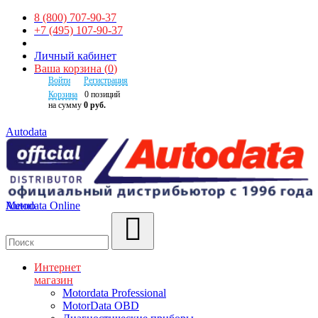
8 (800) 707-90-37
+7 (495) 107-90-37
Личный кабинет
Ваша корзина
(
0
)
Войти
Регистрация
Корзина
0
позиций
на сумму
0 руб.
Autodata
Autodata Online
Меню
Поиск
Интернет
магазин
Motordata Professional
MotorData OBD