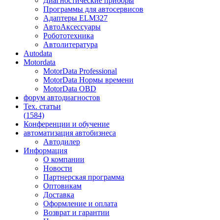
Диагностические приборы
Программы для автосервисов
Адаптеры ELM327
АвтоАксессуары
Робототехника
Автолитература
Autodata
Motordata
MotorData Professional
MotorData Нормы времени
MotorData OBD
форум
автодиагностов
Тех. статьи
(1584)
Конференции
и обучение
автоматизация
автобизнеса
Автодилер
Информация
О компании
Новости
Партнерская программа
Оптовикам
Доставка
Оформление и оплата
Возврат и гарантии