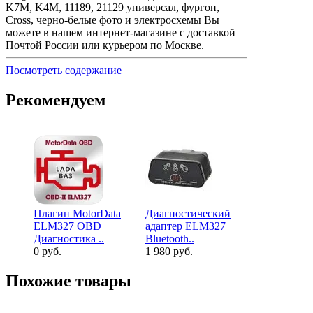
K7M, K4M, 11189, 21129 универсал, фургон,
Cross, черно-белые фото и электросхемы Вы
можете в нашем интернет-магазине с доставкой
Почтой России или курьером по Москве.
Посмотреть содержание
Рекомендуем
Плагин MotorData
Диагностический
Диагности
ELM327 OBD
адаптер ELM327
адаптер EL
Диагностика ..
Bluetooth..
L и..
0 руб.
1 980 руб.
2 880 руб.
Похожие товары