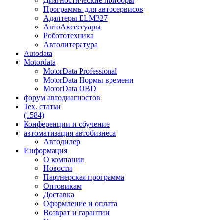
Диагностические приборы
Программы для автосервисов
Адаптеры ELM327
АвтоАксессуары
Робототехника
Автолитература
Autodata
Motordata
MotorData Professional
MotorData Нормы времени
MotorData OBD
форум
автодиагностов
Тех. статьи
(1584)
Конференции
и обучение
автоматизация
автобизнеса
Автодилер
Информация
О компании
Новости
Партнерская программа
Оптовикам
Доставка
Оформление и оплата
Возврат и гарантии