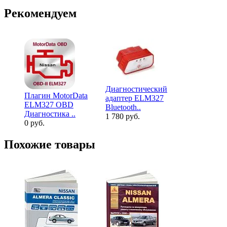
Рекомендуем
Диагностический
Плагин MotorData
Диагности
адаптер ELM327
ELM327 OBD
адаптер E
Bluetooth..
Диагностика ..
Bluetooth..
1 780 руб.
0 руб.
2 380 руб.
Похожие товары