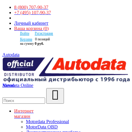
8 (800) 707-90-37
+7 (495) 107-90-37
Личный кабинет
Ваша корзина
(
0
)
Войти
Регистрация
Корзина
0
позиций
на сумму
0 руб.
Autodata
Autodata Online
Меню
Поиск
Интернет
магазин
Motordata Professional
MotorData OBD