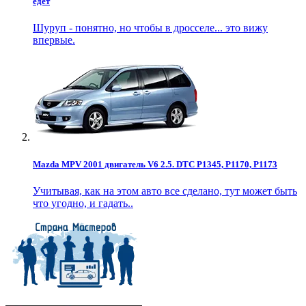
едет
Шуруп - понятно, но чтобы в дросселе... это вижу
впервые.
Mazda MPV 2001 двигатель V6 2.5. DTC P1345, P1170, P1173
Учитывая, как на этом авто все сделано, тут может быть
что угодно, и гадать..