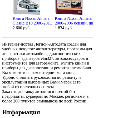
Книга Nissan Almera
Книга Nissan Almera
Книга Niss
Classic B10 2006-201..
2000-2006 бензин, цв..
Classic 2005
2 600 руб.
1 834 руб.
5 761 руб.
Интернет-портал Легион-Автодата создан для
удобных покупок: автолитературы, программ для
диагностики автомобиля, диагностических
приборов, адаптеров elm327, автоаксессуаров и
инструментов для авторемонта. Купить книги и
приборы для диагностики и ремонта автомобиля
Вы можете в нашем интернет магазине.
Удобно оплатить руководства по ремонту и
эксплуатации выбранных Вами марок авто
любой из платежных систем.
Заказать доставку автокниги почтой без
предоплаты, курьером по Москве, регионам и в
более 200 пунктов самовывоза по всей России.
Информация