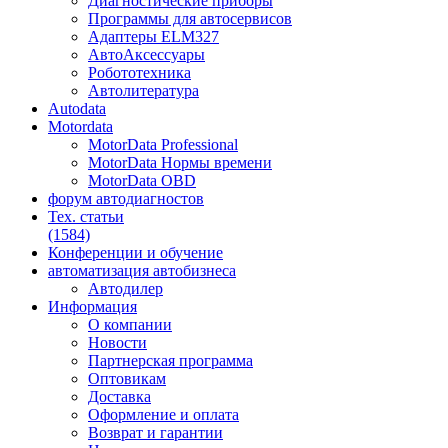
Диагностические приборы
Программы для автосервисов
Адаптеры ELM327
АвтоАксессуары
Робототехника
Автолитература
Autodata
Motordata
MotorData Professional
MotorData Нормы времени
MotorData OBD
форум
автодиагностов
Тех. статьи
(1584)
Конференции
и обучение
автоматизация
автобизнеса
Автодилер
Информация
О компании
Новости
Партнерская программа
Оптовикам
Доставка
Оформление и оплата
Возврат и гарантии