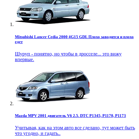
Mitsubishi Lancer Cedia 2000 4G15 GDI. Плохо заводится и плохо
едет
Шуруп - понятно, но чтобы в дросселе... это вижу
впервые.
Mazda MPV 2001 двигатель V6 2.5. DTC P1345, P1170, P1173
Учитывая, как на этом авто все сделано, тут может быть
что угодно, и гадать..