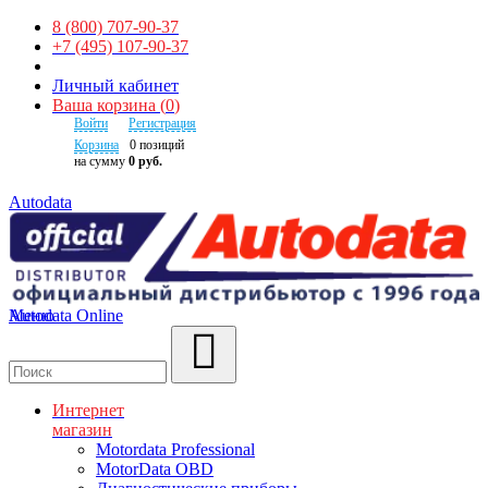
8 (800) 707-90-37
+7 (495) 107-90-37
Личный кабинет
Ваша корзина
(
0
)
Войти
Регистрация
Корзина
0
позиций
на сумму
0 руб.
Autodata
Autodata Online
Меню
Поиск
Интернет
магазин
Motordata Professional
MotorData OBD