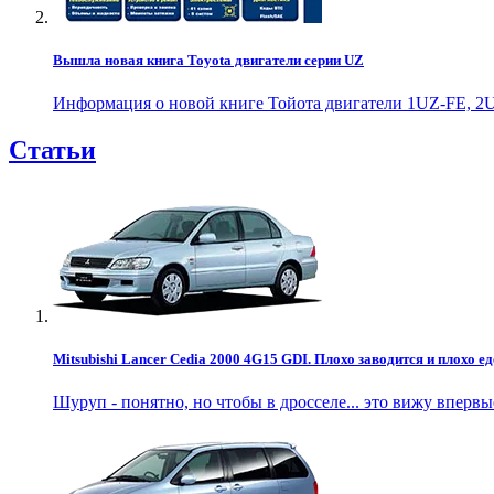
Вышла новая книга Toyota двигатели серии UZ
Информация о новой книге Тойота двигатели 1UZ-FE, 2U
Статьи
Mitsubishi Lancer Cedia 2000 4G15 GDI. Плохо заводится и плохо ед
Шуруп - понятно, но чтобы в дросселе... это вижу впервы