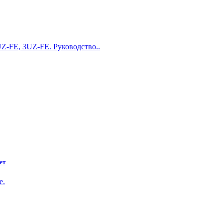
Z-FE, 3UZ-FE. Руководство..
ет
е.