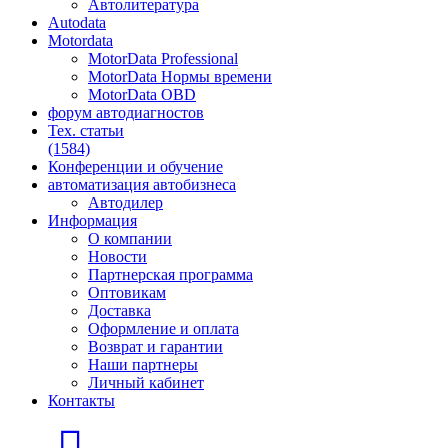
Автолитература
Autodata
Motordata
MotorData Professional
MotorData Нормы времени
MotorData OBD
форум
автодиагностов
Тех. статьи
(1584)
Конференции
и обучение
автоматизация
автобизнеса
Автодилер
Информация
О компании
Новости
Партнерская программа
Оптовикам
Доставка
Оформление и оплата
Возврат и гарантии
Наши партнеры
Личный кабинет
Контакты
Главная страница