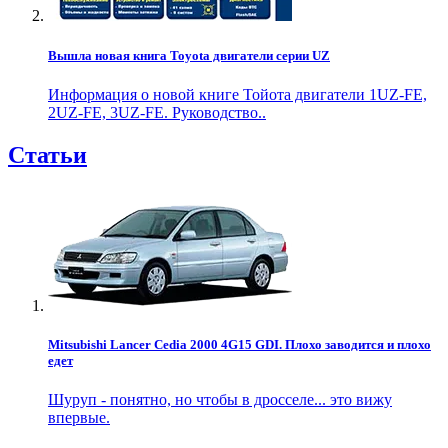
Вышла новая книга Toyota двигатели серии UZ
Информация о новой книге Тойота двигатели 1UZ-FE,
2UZ-FE, 3UZ-FE. Руководство..
Статьи
Mitsubishi Lancer Cedia 2000 4G15 GDI. Плохо заводится и плохо
едет
Шуруп - понятно, но чтобы в дросселе... это вижу
впервые.