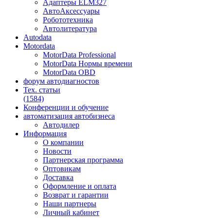
Адаптеры ELM327
АвтоАксессуары
Робототехника
Автолитература
Autodata
Motordata
MotorData Professional
MotorData Нормы времени
MotorData OBD
форум
автодиагностов
Тех. статьи
(1584)
Конференции
и обучение
автоматизация
автобизнеса
Автодилер
Информация
О компании
Новости
Партнерская программа
Оптовикам
Доставка
Оформление и оплата
Возврат и гарантии
Наши партнеры
Личный кабинет