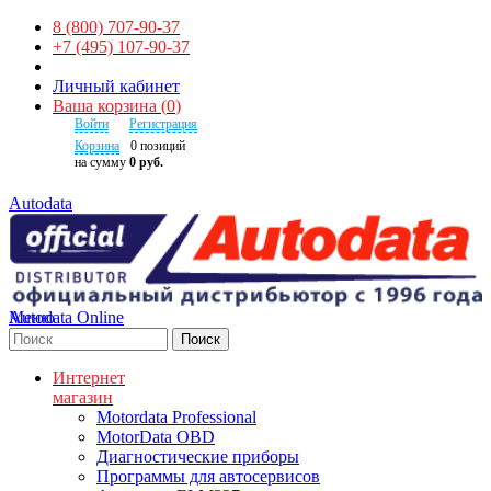
8 (800) 707-90-37
+7 (495) 107-90-37
Личный кабинет
Ваша корзина
(
0
)
Войти
Регистрация
Корзина
0
позиций
на сумму
0 руб.
Autodata
Autodata Online
Меню
Поиск
Интернет
магазин
Motordata Professional
MotorData OBD
Диагностические приборы
Программы для автосервисов