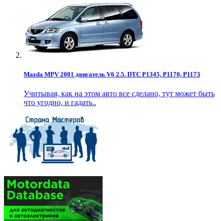
Mazda MPV 2001 двигатель V6 2.5. DTC P1345, P1170, P1173
Учитывая, как на этом авто все сделано, тут может быть
что угодно, и гадать..