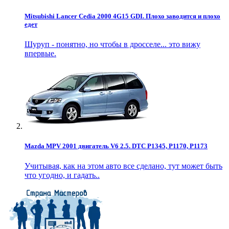
Mitsubishi Lancer Cedia 2000 4G15 GDI. Плохо заводится и плохо
едет
Шуруп - понятно, но чтобы в дросселе... это вижу
впервые.
Mazda MPV 2001 двигатель V6 2.5. DTC P1345, P1170, P1173
Учитывая, как на этом авто все сделано, тут может быть
что угодно, и гадать..