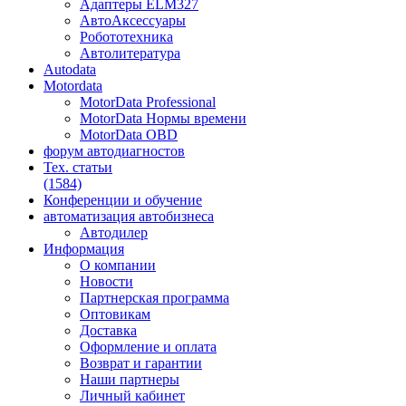
Адаптеры ELM327
АвтоАксессуары
Робототехника
Автолитература
Autodata
Motordata
MotorData Professional
MotorData Нормы времени
MotorData OBD
форум
автодиагностов
Тех. статьи
(1584)
Конференции
и обучение
автоматизация
автобизнеса
Автодилер
Информация
О компании
Новости
Партнерская программа
Оптовикам
Доставка
Оформление и оплата
Возврат и гарантии
Наши партнеры
Личный кабинет