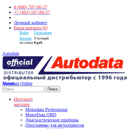
8 (800) 707-90-37
+7 (495) 107-90-37
Личный кабинет
Ваша корзина
(
0
)
Войти
Регистрация
Корзина
0
позиций
на сумму
0 руб.
Autodata
Autodata Online
Меню
Поиск
Интернет
магазин
Motordata Professional
MotorData OBD
Диагностические приборы
Программы для автосервисов