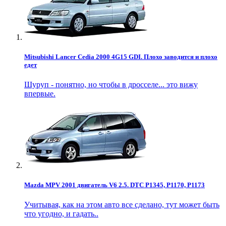
Mitsubishi Lancer Cedia 2000 4G15 GDI. Плохо заводится и плохо
едет
Шуруп - понятно, но чтобы в дросселе... это вижу
впервые.
Mazda MPV 2001 двигатель V6 2.5. DTC P1345, P1170, P1173
Учитывая, как на этом авто все сделано, тут может быть
что угодно, и гадать..