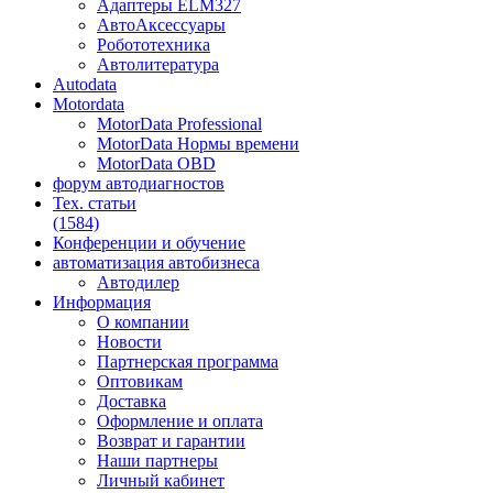
Адаптеры ELM327
АвтоАксессуары
Робототехника
Автолитература
Autodata
Motordata
MotorData Professional
MotorData Нормы времени
MotorData OBD
форум
автодиагностов
Тех. статьи
(1584)
Конференции
и обучение
автоматизация
автобизнеса
Автодилер
Информация
О компании
Новости
Партнерская программа
Оптовикам
Доставка
Оформление и оплата
Возврат и гарантии
Наши партнеры
Личный кабинет