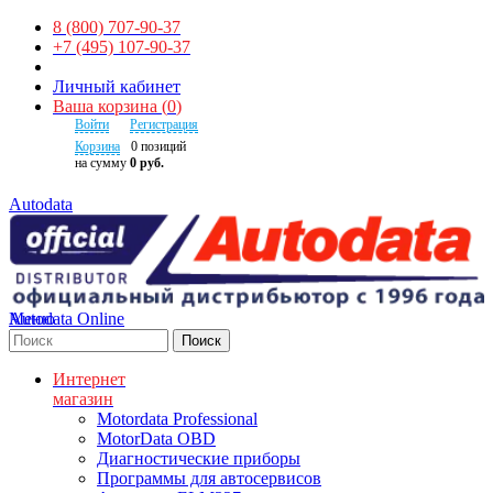
8 (800) 707-90-37
+7 (495) 107-90-37
Личный кабинет
Ваша корзина
(
0
)
Войти
Регистрация
Корзина
0
позиций
на сумму
0 руб.
Autodata
Autodata Online
Меню
Поиск
Интернет
магазин
Motordata Professional
MotorData OBD
Диагностические приборы
Программы для автосервисов