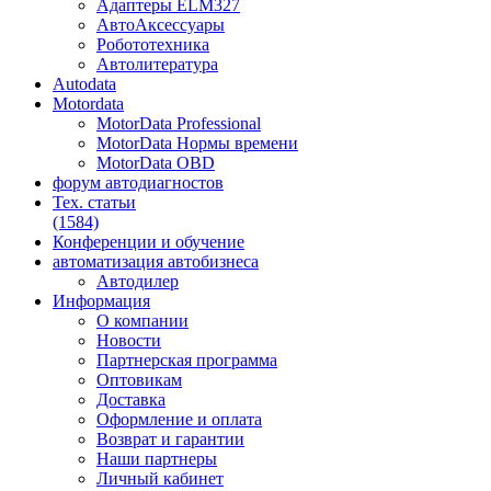
Адаптеры ELM327
АвтоАксессуары
Робототехника
Автолитература
Autodata
Motordata
MotorData Professional
MotorData Нормы времени
MotorData OBD
форум
автодиагностов
Тех. статьи
(1584)
Конференции
и обучение
автоматизация
автобизнеса
Автодилер
Информация
О компании
Новости
Партнерская программа
Оптовикам
Доставка
Оформление и оплата
Возврат и гарантии
Наши партнеры
Личный кабинет