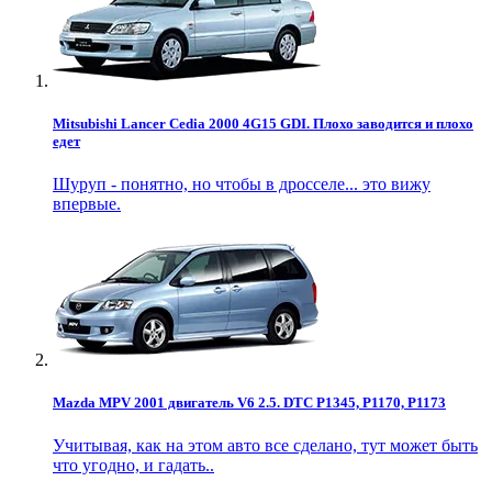
Mitsubishi Lancer Cedia 2000 4G15 GDI. Плохо заводится и плохо
едет
Шуруп - понятно, но чтобы в дросселе... это вижу
впервые.
Mazda MPV 2001 двигатель V6 2.5. DTC P1345, P1170, P1173
Учитывая, как на этом авто все сделано, тут может быть
что угодно, и гадать..