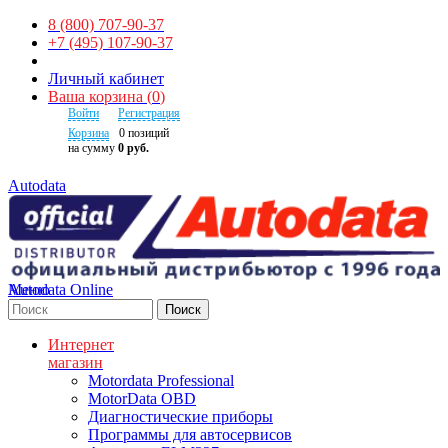
8 (800) 707-90-37
+7 (495) 107-90-37
Личный кабинет
Ваша корзина
(
0
)
Войти
Регистрация
Корзина
0
позиций
на сумму
0 руб.
Autodata
Autodata Online
Меню
Поиск
Интернет
магазин
Motordata Professional
MotorData OBD
Диагностические приборы
Программы для автосервисов