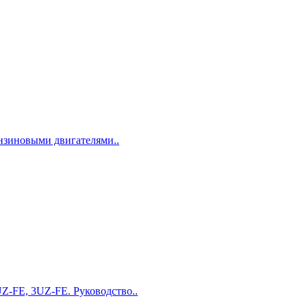
ензиновыми двигателями..
Z-FE, 3UZ-FE. Руководство..