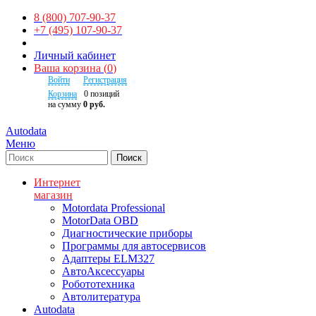
8 (800) 707-90-37
+7 (495) 107-90-37
Личный кабинет
Ваша корзина
(
0
)
Войти
Регистрация
Корзина
0
позиций
на сумму
0 руб.
Autodata
Меню
Поиск
Интернет
магазин
Motordata Professional
MotorData OBD
Диагностические приборы
Программы для автосервисов
Адаптеры ELM327
АвтоАксессуары
Робототехника
Автолитература
Autodata