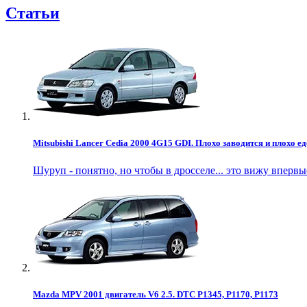
Статьи
Mitsubishi Lancer Cedia 2000 4G15 GDI. Плохо заводится и плохо ед
Шуруп - понятно, но чтобы в дросселе... это вижу впервы
Mazda MPV 2001 двигатель V6 2.5. DTC P1345, P1170, P1173