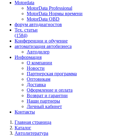
Motordata
MotorData Professional
MotorData Нормы времени
MotorData OBD
форум
автодиагностов
Тех. статьи
(1584)
Конференции
и обучение
автоматизация
автобизнеса
Автодилер
Информация
О компании
Новости
Партнерская программа
Оптовикам
Доставка
Оформление и оплата
Возврат и гарантии
Наши партнеры
Личный кабинет
Контакты
Главная страница
Каталог
Автолитература