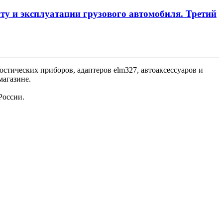
нту и эксплуатации грузового автомобиля. Третий
стических приборов, адаптеров elm327, автоаксессуаров и
магазине.
России.