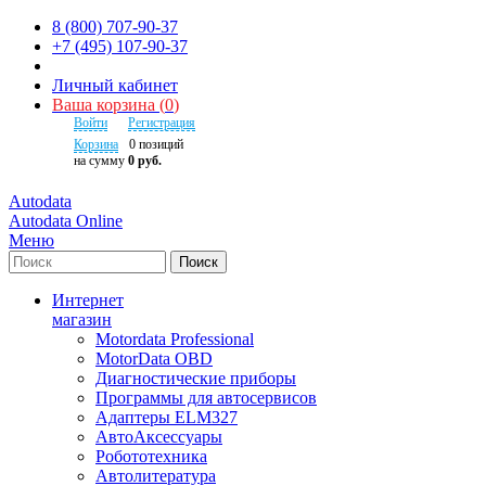
8 (800) 707-90-37
+7 (495) 107-90-37
Личный кабинет
Ваша корзина
(
0
)
Войти
Регистрация
Корзина
0
позиций
на сумму
0 руб.
Autodata
Autodata Online
Меню
Поиск
Интернет
магазин
Motordata Professional
MotorData OBD
Диагностические приборы
Программы для автосервисов
Адаптеры ELM327
АвтоАксессуары
Робототехника
Автолитература