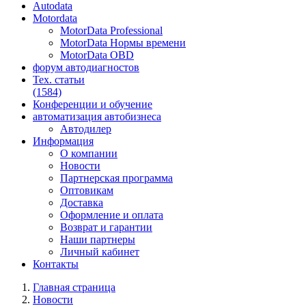
Autodata
Motordata
MotorData Professional
MotorData Нормы времени
MotorData OBD
форум
автодиагностов
Тех. статьи
(1584)
Конференции
и обучение
автоматизация
автобизнеса
Автодилер
Информация
О компании
Новости
Партнерская программа
Оптовикам
Доставка
Оформление и оплата
Возврат и гарантии
Наши партнеры
Личный кабинет
Контакты
Главная страница
Новости