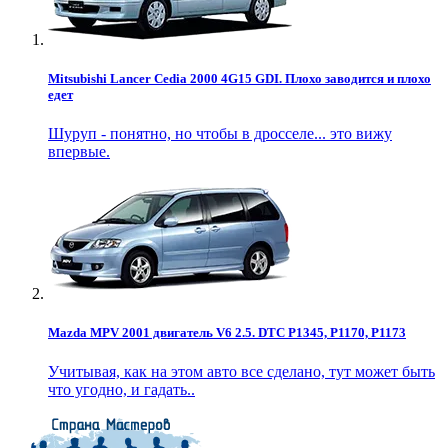
Mitsubishi Lancer Cedia 2000 4G15 GDI. Плохо заводится и плохо
едет
Шуруп - понятно, но чтобы в дросселе... это вижу
впервые.
Mazda MPV 2001 двигатель V6 2.5. DTC P1345, P1170, P1173
Учитывая, как на этом авто все сделано, тут может быть
что угодно, и гадать..