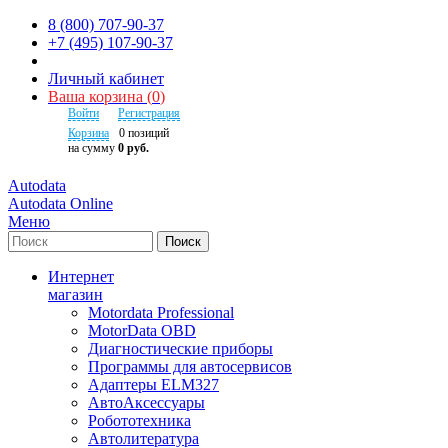
8 (800) 707-90-37
+7 (495) 107-90-37
Личный кабинет
Ваша корзина
(
0
)
Войти
Регистрация
Корзина
0
позиций
на сумму
0 руб.
Autodata
Autodata Online
Меню
Поиск
Интернет
магазин
Motordata Professional
MotorData OBD
Диагностические приборы
Программы для автосервисов
Адаптеры ELM327
АвтоАксессуары
Робототехника
Автолитература