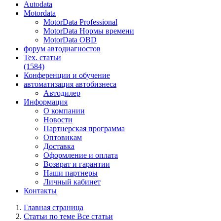
Autodata
Motordata
MotorData Professional
MotorData Нормы времени
MotorData OBD
форум
автодиагностов
Тех. статьи
(1584)
Конференции
и обучение
автоматизация
автобизнеса
Автодилер
Информация
О компании
Новости
Партнерская программа
Оптовикам
Доставка
Оформление и оплата
Возврат и гарантии
Наши партнеры
Личный кабинет
Контакты
Главная страница
Статьи по теме Все статьи