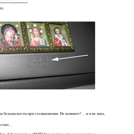
ах.
а безопасности при столкновении. Не помните? …и я не знал,
оростью…