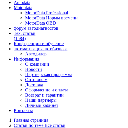
Autodata
Motordata
MotorData Professional
MotorData Нормы времени
MotorData OBD
форум
автодиагностов
Тех. статьи
(1584)
Конференции
и обучение
автоматизация
автобизнеса
Автодилер
Информация
О компании
Новости
Партнерская программа
Оптовикам
Доставка
Оформление и оплата
Возврат и гарантии
Наши партнеры
Личный кабинет
Контакты
Главная страница
Статьи по теме Все статьи