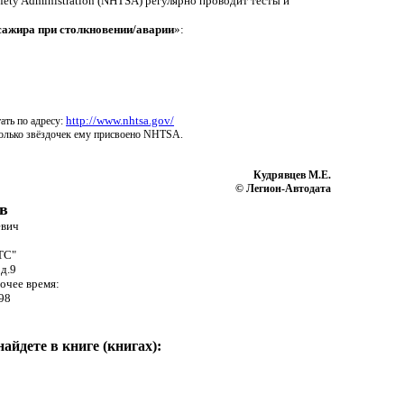
fety Administration (NHTSA) регулярно проводит тесты и
сажира при столкновении/аварии
»:
http://www.nhtsa.gov/
ать по адресу:
сколько звёздочек ему присвоено NHTSA.
Кудрявцев М.Е.
© Легион-Автодата
в
евич
ТС"
д.9
очее время:
98
йдете в книге (книгах):