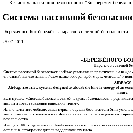
Система пассивной безопасности: "Бог бережёт бережёно
Система пассивной безопаснос
"Береженого Бог бережёт" - пара слов о личной безопасности
25.07.2011
«БЕРЕЖЁНОГО БО
Пара слов о личной бе
Система пассивной безопасности сейчас установлена практически на каждом а
описании\памятке на английском языке, которая идёт с документацией к нов
AIRBAGS
Airbags are safety systems designed to absorb the kinetic energy of an occ
injury.
Если проще: «Система безопасности, её подушки безопасности предназначе
аварии и предотвращении нанесения травм».
На японских автомобилях самая первая подушка безопасности была установл
вверх. Комитет по безопасности Японии назвал это нововведение как «прим
безопасности».
И когда в 1991 году компания Honda взяла на себя обязательства устанавлив
остальные автопроизводители поддержали эту идею.