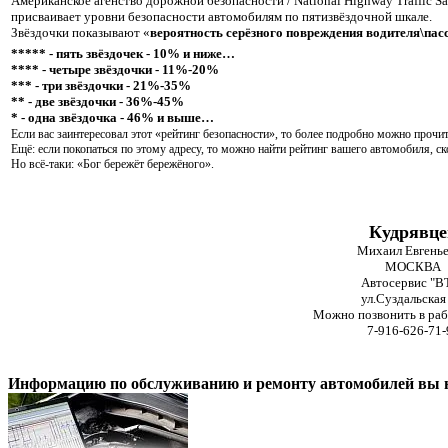
Американское агенство дорожной безопасности / National Highway Traffic Sa
присваивает уровни безопасности автомобилям по пятизвёздочной шкале.
Звёздочки показывают «
вероятность серёзного повреждения водителя\пас
***** - пять звёздочек - 10% и ниже…
**** - четыре звёздочки - 11%-20%
*** - три звёздочки - 21%-35%
** - две звёздочки - 36%-45%
* - одна звёздочка - 46% и выше…
Если вас заинтересовал этот «рейтинг безопасности», то более подробно можно прочит
Ещё: если покопаться по этому адресу, то можно найти рейтинг вашего автомобиля, 
Но всё-таки: «Бог бережёт бережёного».
Кудрявце
Михаил Евгень
МОСКВА
Автосервис "В
ул.Суздальская 
Можно позвонить в раб
7-916-626-71-
Информацию по обслуживанию и ремонту автомобилей вы на