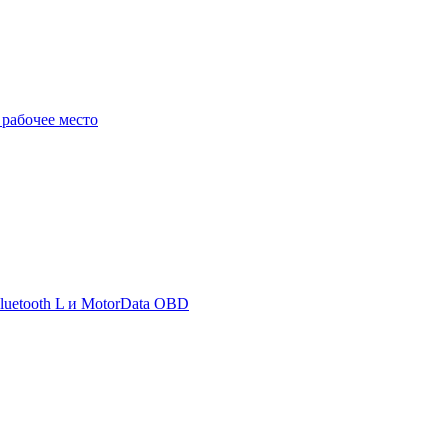
 рабочее место
uetooth L и MotorData OBD