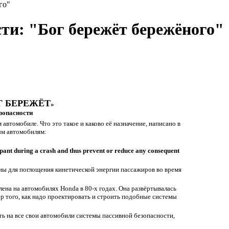
го"
ти: "Бог бережёт бережёного"
Г БЕРЕЖЁТ
»
зопасности
втомобиле. Что это такое и каково её назначение, написано в
ым автомобилям:
upant during a crash and thus prevent or reduce any consequent
ны для поглощения кинетической энергии пассажиров во время
ена на автомобилях Honda в 80-х годах. Она развёртывалась
ер того, как надо проектировать и строить подобные системы
ать на все свои автомобили системы пассивной безопасности,