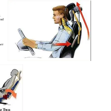
.
ead
ает