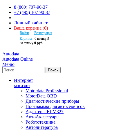
8 (800) 707-90-37
+7 (495) 107-90-37
Личный кабинет
Ваша корзина
(
0
)
Войти
Регистрация
Корзина
0
позиций
на сумму
0 руб.
Autodata
Autodata Online
Меню
Поиск
Интернет
магазин
Motordata Professional
MotorData OBD
Диагностические приборы
Программы для автосервисов
Адаптеры ELM327
АвтоАксессуары
Робототехника
Автолитература