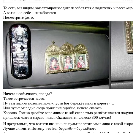
То есть, мы видим, как автопроизводители заботятся о водителях и пассажир
А вот они о себе – не заботятся.
Посмотрите фото:
Ничего необычного, правда?
Такое встречается часто.
Ну там иконки повесил, мол, «пусть Бог бережёт меня в дороге»…
Или пульт от радио сюда прилепил, удобно, нечего сказать.
Хорошо. Только давайте вспомним с какой скоростью развёртывается подушк
пришлось лезть в справочники. Оказывается…около 300 км/час!
И представьте, что вот эти иконки или пульт полетит вам в лицо с такой ск
Лучше снимите. Потому что Бог бережёт – бережёного.