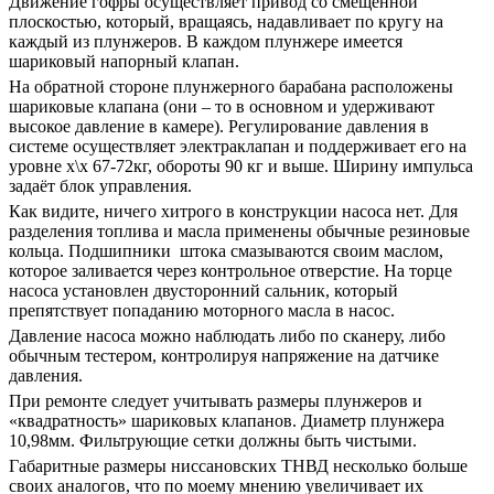
Движение гофры осуществляет привод со смещенной
плоскостью, который, вращаясь, надавливает по кругу на
каждый из плунжеров. В каждом плунжере имеется
шариковый напорный клапан.
На обратной стороне плунжерного барабана расположены
шариковые клапана (они – то в основном и удерживают
высокое давление в камере). Регулирование давления в
системе осуществляет электраклапан и поддерживает его на
уровне х\х 67-72кг, обороты 90 кг и выше. Ширину импульса
задаёт блок управления.
Как видите, ничего хитрого в конструкции насоса нет. Для
разделения топлива и масла применены обычные резиновые
кольца. Подшипники штока смазываются своим маслом,
которое заливается через контрольное отверстие. На торце
насоса установлен двусторонний сальник, который
препятствует попаданию моторного масла в насос.
Давление насоса можно наблюдать либо по сканеру, либо
обычным тестером, контролируя напряжение на датчике
давления.
При ремонте следует учитывать размеры плунжеров и
«квадратность» шариковых клапанов. Диаметр плунжера
10,98мм. Фильтрующие сетки должны быть чистыми.
Габаритные размеры ниссановских ТНВД несколько больше
своих аналогов, что по моему мнению увеличивает их