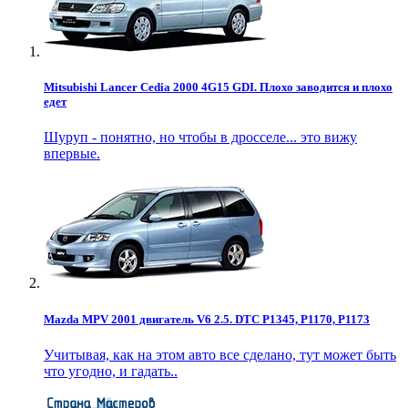
Mitsubishi Lancer Cedia 2000 4G15 GDI. Плохо заводится и плохо
едет
Шуруп - понятно, но чтобы в дросселе... это вижу
впервые.
Mazda MPV 2001 двигатель V6 2.5. DTC P1345, P1170, P1173
Учитывая, как на этом авто все сделано, тут может быть
что угодно, и гадать..