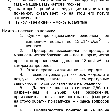
газа – машина затыкается и глохнет
3) на второй, третий и последующие запуски мотор
понемногу схватывает, но на этом его потуги
заканчиваются
4)
выкручиваем свечи – мокрые, залитые
Ну что – поехали по порядку.
1.
Сушим, прочищаем свечи, проверяем – под
2
давлением держат до 13…14кгс/см
,
неплохо
2.
Проверяем высоковольтные провода и
мощность искрообразования – все в норме, искра
2
прекрасно преодолевает давление 18 кгс/см
на
каждом из проводов
3.
Угол опережения зажигания – в порядке
4.
Температурные датчики охл. жидкости и
воздуха укладываются в температурные
зависимости по сопротивлению и напряжению
5.
Давление топлива в системе 2,5бар с
разрежением и 2,9бар без разрежения,
производительность топливного насоса (смотрим
на струю обратки при запуске) – и здесь вопросов
нет
6.
Самодиагностика, понятно, ни на что не