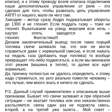
клапан), и к этому проводу возле клапана подключаем
наше дополнительное управление от реле – это
сделано для того, чтобы развязать цепь управления
АКПП от нашего, мало-ли чего там.
Заводим – мотор сразу бодро подхватывает обороты
до 1300 и не глохнет. Если поддать газку – тоже не
глохнет. Выкатываем на улицу, морозим всю ночь –
наутро опять заводится и не
глохнет. Фантастика!!!
Делаем заключительный вывод: после таких порций
топлива свечи заливало так, что они не могли
справиться даже с нормальной смесью, и если нажать
на педаль газа (добавить еще топлива) то вообще
прекращает что-либо поджигаться, а если мы миновали
этот режим (машина в тепле), то далее все идет
нормально.
Да, причину полностью не удалось определить, к этому
надо стремиться, но зато реально помогли человеку –
это лучше, чем много знать и ничего не сделать.
P.S. Данный случай применителен к описанным выше
признакам. Бывает что свечи заливает и при обратной
ситуации – не хватает топлива или оно некачественно
распыляется: свеча один раз не подожгла смесь,
второй, а на третий уже залита… Мой совет –