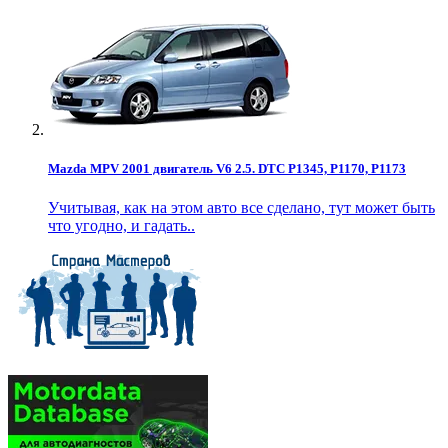
Mazda MPV 2001 двигатель V6 2.5. DTC P1345, P1170, P1173
Учитывая, как на этом авто все сделано, тут может быть
что угодно, и гадать..