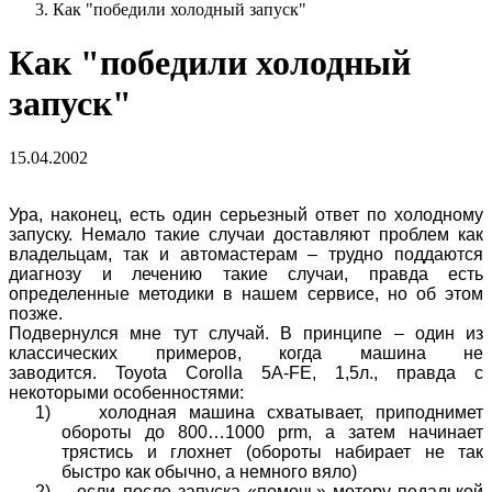
Как "победили холодный запуск"
Как "победили холодный
запуск"
15.04.2002
Ура, наконец, есть один серьезный ответ по холодному
запуску. Немало такие случаи доставляют проблем как
владельцам, так и автомастерам – трудно поддаются
диагнозу и лечению такие случаи, правда есть
определенные методики в нашем сервисе, но об этом
позже.
Подвернулся мне тут случай. В принципе – один из
классических примеров, когда машина не
заводится. Toyota Corolla 5A-FE, 1,5л., правда с
некоторыми особенностями:
1) холодная машина схватывает, приподнимет
обороты до 800…1000 prm, а затем начинает
трястись и глохнет (обороты набирает не так
быстро как обычно, а немного вяло)
2)
если после запуска «помочь» мотору педалькой