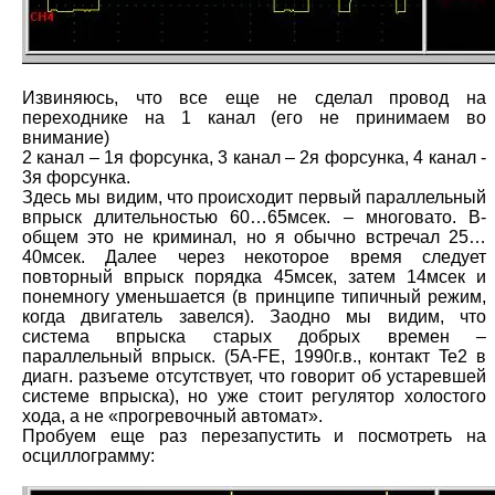
Извиняюсь, что все еще не сделал провод на
переходнике на 1 канал (его не принимаем во
внимание)
2 канал – 1я форсунка, 3 канал – 2я форсунка, 4 канал -
3я форсунка.
Здесь мы видим, что происходит первый параллельный
впрыск длительностью 60…65мсек. – многовато. В-
общем это не криминал, но я обычно встречал 25…
40мсек. Далее через некоторое время следует
повторный впрыск порядка 45мсек, затем 14мсек и
понемногу уменьшается (в принципе типичный режим,
когда двигатель завелся). Заодно мы видим, что
система впрыска старых добрых времен –
параллельный впрыск. (5A-FE, 1990г.в., контакт Te2 в
диагн. разъеме отсутствует, что говорит об устаревшей
системе впрыска), но уже стоит регулятор холостого
хода, а не «прогревочный автомат».
Пробуем еще раз перезапустить и посмотреть на
осциллограмму: