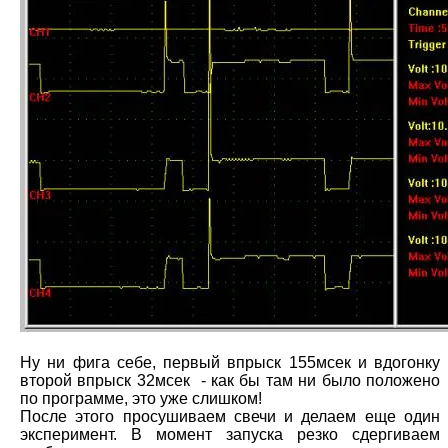
Ну ни фига себе, первый впрыск 155мсек и вдогонку
второй впрыск 32мсек - как бы там ни было положено
по программе, это уже слишком!
После этого просушиваем свечи и делаем еще один
эксперимент. В момент запуска резко сдергиваем