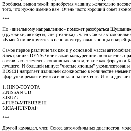
Вообщем, вывод такой: приобретая машину, желательно посовето
того, что нужно именно вам. Очень часто хороший совет эконо
***
По «дизельному направлению» поможет разобраться Шушанико
(грузовики, автобусы, спецтехника)", член Союза автомобильн
«В моей нише крутятся в основном грузовые японцы и корейц
Самое первое различие так как и у основной массы автомобил
Электроника DENSO вне всякой конкуренции: долговечна, прак
составляют элементы топливных систем, такие как форсунки Ко
лучшего. И большой минус: "чистые японцы" укомплектованы ф
BOSCH напрягает излишней сложностью в количестве элементо
-форсунки ремонтируются и детали на них есть. И те и други
1. HINO-TOYOTA
2.NISSAN UD
3.ISUZU
4.FUSO-MITSUBISHI
5.KIA-HUINDAI»
***
Другой камчадал, член Союза автомобильных диагностов, мод