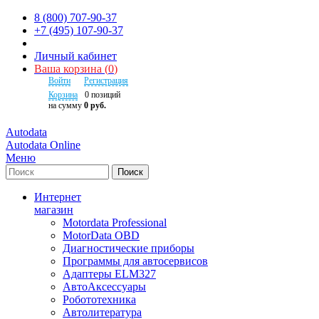
8 (800) 707-90-37
+7 (495) 107-90-37
Личный кабинет
Ваша корзина
(
0
)
Войти
Регистрация
Корзина
0
позиций
на сумму
0 руб.
Autodata
Autodata Online
Меню
Поиск
Интернет
магазин
Motordata Professional
MotorData OBD
Диагностические приборы
Программы для автосервисов
Адаптеры ELM327
АвтоАксессуары
Робототехника
Автолитература