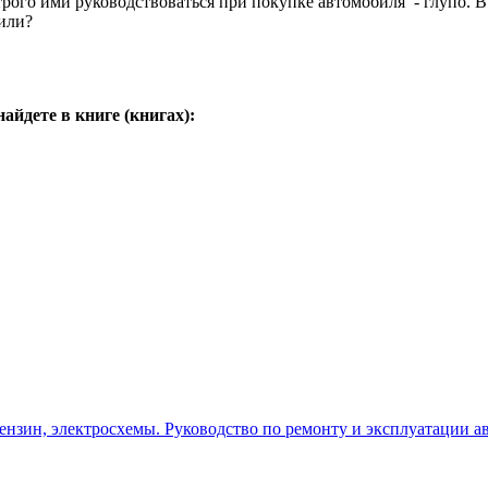
рого ими руководствоваться при покупке автомобиля - глупо. В
вили?
йдете в книге (книгах):
 бензин, электросхемы. Руководство по ремонту и эксплуатации 