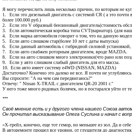
Я могу перечислить лишь несколько причин, по которым не куп
1. Если это дизельный двигатель с системой CR ( а это почти
более 100.000 руб.)
2. Если это V образный бензиновый двигатель(стоимость обсл
3. Если автоматическая коробка типа CVT(вариатор). (для наш
4. Если марка автомобиля говорит о том, что на данную модель
5. Если авто слишком стар(более 10 лет с даты выпуска)
6. Если данный автомобиль с гибридной силовой установкой, т
7. Если авто снабжен роторным двигателем, вроде MAZDA.
8. Если на авто слишком много электроники(что рано или поз
9. Если у авто слишком слабый двигатель для его массы.
10. Если авто имеет систему е4WD (NISSAN, MAZDA)
Достаточно? Конечно это далеко не все. Я почти не углубляюс
Вы спросите: "А на чем сам передвигаюсь?"
Отвечу: " Nissan Х-TRAIL с двигателем QR-20 2001 г."
У него тоже много родовых болячек, но я постарался уйти от т
***
Своё мнение есть и у другого члена нашего Союза авт
Он прочитал высказывание Олега Суслина и начал с воп
«Х-трейл, конечно, еще тот гемор, но меньшее из зол. Да и с
В авторемонте прошел все уровни, от глушителя до диагностик