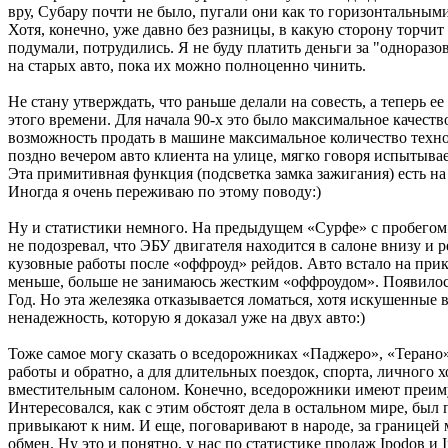
вру, Субару почти не было, пугали они как то горизонтальным
Хотя, конечно, уже давно без разницы, в какую сторону торчит
подумали, потрудились. Я не буду платить деньги за "однораз
на старых авто, пока их можно полноценно чинить.
Не стану утверждать, что раньше делали на совесть, а теперь
этого времени. Для начала 90-х это было максимальное качест
возможность продать в машине максимальное количество технол
поздно вечером авто клиента на улице, мягко говоря испытыва
Эта примитивная функция (подсветка замка зажигания) есть на
Иногда я очень переживаю по этому поводу:)
Ну и статистики немного. На предыдущем «Сурфе» с пробегом 
не подозревал, что ЭБУ двигателя находится в салоне внизу и 
кузовные работы после «оффроуд» рейдов. Авто встало на прик
меньше, больше не занимаюсь жестким «оффроудом». Появилось
Год. Но эта железяка отказывается ломаться, хотя искушенны
ненадежность, которую я доказал уже на двух авто:)
Тоже самое могу сказать о вседорожниках «Паджеро», «Терано» 
работы и обратно, а для длительных поездок, спорта, личного
вместительным салоном. Конечно, вседорожники имеют преиму
Интересовался, как с этим обстоят дела в остальном мире, был
привыкают к ним. И еще, поговаривают в народе, за границей 
обмен. Ну это и понятно, у нас по статистике продаж Ipodов и 