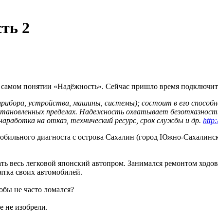
ть 2
о о самом понятии «Надёжность». Сейчас пришло время подключ
ибора, устройства, машины, системы); состоит в его способно
 установленных пределах. Надежность охватывает безотказност
работка на отказ, технический ресурс, срок службы и др.
http
обильного диагноста с острова Сахалин (город Южно-Сахалинск
ть весь легковой японский автопром. Занимался ремонтом ходов
ятка своих автомобилей.
обы не часто ломался?
е не изобрели.