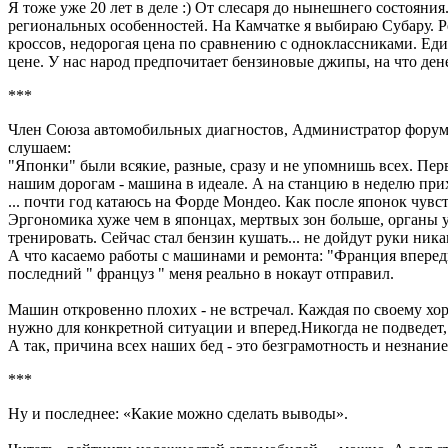
Я тоже уже 20 лет в деле :) От слесаря до нынешнего состояни
региональных особенностей. На Камчатке я выбираю Субару. 
кроссов, недорогая цена по сравнению с одноклассниками. Еди
цене. У нас народ предпочитает бензиновые джипы, на что дене
***
Член Союза автомобильных диагностов, Администратор форума
слушаем:
"Японки" были всякие, разные, сразу и не упомнишь всех. Пе
нашим дорогам - машина в идеале. А на станцию в неделю прих
... почти год катаюсь на Форде Мондео. Как после японок чувс
Эргономика хуже чем в японцах, мертвых зон больше, органы уп
тренировать. Сейчас стал бензин кушать... не дойдут руки ник
А что касаемо работы с машинами и ремонта: "Франция впереди
последний " француз " меня реально в нокаут отправил.
Машин откровенно плохих - не встречал. Каждая по своему хоро
нужно для конкретной ситуации и вперед.Никогда не подведет, 
А так, причина всех наших бед - это безграмотность и незнани
***
Ну и последнее: «Какие можно сделать выводы».