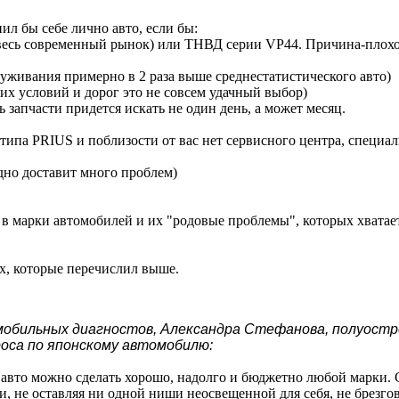
ил бы себе лично авто, если бы:
 весь современный рынок) или ТНВД серии VP44. Причина-плохое
уживания примерно в 2 раза выше среднестатистического авто)
их условий и дорог это не совсем удачный выбор)
 запчасти придется искать не один день, а может месяц.
ипа PRIUS и поблизости от вас нет сервисного центра, специал
дно доставит много проблем)
ь в марки автомобилей и их "родовые проблемы", которых хватае
ех, которые перечислил выше.
омобильных диагностов, Александра Стефанова, полуостр
роса по японскому автомобилю:
ебе авто можно сделать хорошо, надолго и бюджетно любой марки
и, не оставляя ни одной ниши неосвещенной для себя, не брезго