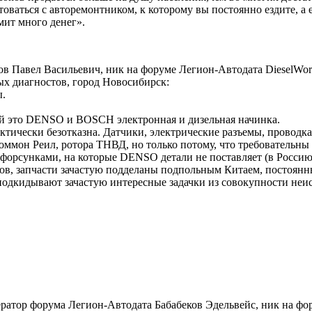
ваться с авторемонтником, к которому вы постоянно ездите, а е
мит много денег».
в Павел Васильевич, ник на форуме Легион-Автодата DieselW
ых диагностов, город Новосибирск:
ы.
ей это DENSO и BOSCH электронная и дизельная начинка.
тически безотказна. Датчики, электрические разъемы, проводка
ммон Реил, ротора ТНВД, но только потому, что требовательны к
орсунками, на которые DENSO детали не поставляет (в Россию)
в, запчасти зачастую подделаны подпольным Китаем, постоянн
е подкидывают зачастую интересные задачки из совокупности не
ератор форума Легион-Автодата Бабабеков Эдельвейс, ник на ф