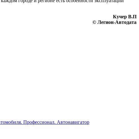
 каждом городе и регионе есть особенности эксплуатации
Кучер В.П
© Легион-Автодата
автомобиля. Профессионал. Автонавигатор