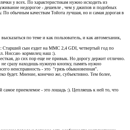
олячки у всех. По характеристикам нужно исходить из
живание недорогое - дешевле , чем у джипов и подобных
у. По обычным качествам Тойота лучшая, но и самая дорогая в
казаться по теме и как пользователь, и как автомеханик,
и: Старший сын ездит на ММС 2,4 GDI, четвертый год по
. Ниссан- кормилец наш :).
жесткая, до сих пор еще не привык. Но дорогу держит отлично.
.. не сразу находишь нужную кнопку, память нужно
всего неисправность - это "грязь обыкновенная".
о будет. Мнение, конечно же, субъективно. Тем более,
самое приемлемое - это лошадь :). Цепляешь к ней то, что