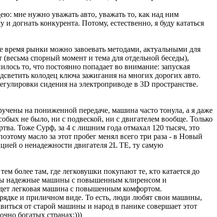
дею: мне нужно уважать авто, уважать то, как над ним
и догнать конкурента. Потому, естественно, я буду кататься
ное время рынки можно завоевать методами, актуальными для
т (весьма спорный момент и тема для отдельной беседы),
лось то, что постоянно попадает во внимание: запуская
дсветить колодец ключа зажигания на многих дорогих авто.
регулировки сидения на электроприводе в 3D пространстве.
учены на пониженной передаче, машина часто тонула, а я даже
собых не было, ни с подвеской, ни с двигателем вообще. Только
ва. Тоже Сурф, за 4 с лишним года отмахал 120 тысяч, это
этому масло за этот пробег менял всего три раза - в Новый
цией о ненадежности двигателя 2L TE, ту самую
тем более там, где легковушки покупают те, кто катается до
 нужны надежные машины с повышенным клиренсом и
йдет легковая машина с повышенным комфортом.
порядке и приличном виде. То есть, люди любят свои машины,
авиться от старой машины и народ в панике совершает этот
очно богатых странах:)))