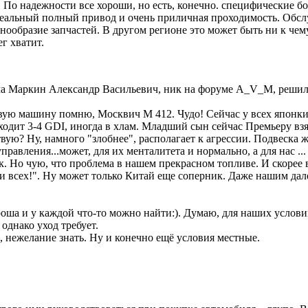
я. По надежности все хороши, но есть, конечно. специфические б
Реальный полный привод и очень приличная проходимость. Обслу
нообразие запчастей. В другом регионе это может быть ни к чем
г хватит.
 Маркин Александр Васильевич, ник на форуме A_V_M, решил выс
рвую машину помню, Москвич М 412. Чудо! Сейчас у всех японк
одит 3-4 GDI, иногда в хлам. Младший сын сейчас Премьеру взял
твую? Ну, намного "злобнее", располагает к агрессии. Подвеска 
равления...может, для их менталитета и нормально, а для нас .
ак. Но чую, что проблема в нашем прекрасном топливе. И скорее 
 всех!". Ну может только Китай еще соперник. Даже нашим далек
ша и у каждой что-то можно найти:). Думаю, для наших условий 
однако уход требует.
е, нежелание знать. Ну и конечно ещё условия местные.