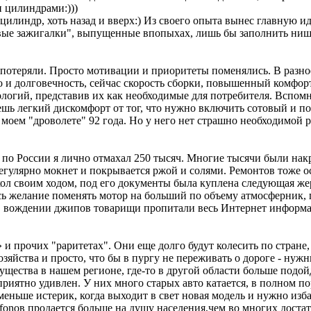
и цилиндрами:)))
 цилиндр, хоть назад и вверх:) Из своего опыта вынес главную и
овые зажигалки", выпущенные впопыхах, лишь бы заполнить нишу 
 ее потеряли. Просто мотивации и приоритеты поменялись. В раз
во и долговечность, сейчас скорость сборки, повышенный комфор
огий, представив их как необходимые для потребителя. Вспомни
ешь легкий дискомфорт от тог, что нужно включить сотовый и по
 моем "дроволете" 92 года. Но у него нет страшно необходимой 
по России я лично отмахал 250 тысяч. Многие тысячи были накр
регулярно мокнет и покрывается ржой и солями. Ремонтов тоже о
ол своим ходом, под его документы была куплена следующая жерт
 желание поменять мотор на больший по объему атмосферник, по
е в вождении джипов товарищи пропитали весь Интернет информа
и прочих "раритетах". Они еще долго будут колесить по стране, 
 хозяйства и просто, что бы в пургу не переживать о дороге -
щества в нашем регионе, где-то в другой области больше подо
 приятно удивлен. У них много старых авто катается, в полном 
меньше истерик, когда выходит в свет новая модель и нужно изб
Ifonов продается больше на душу населения,чем во многих достат