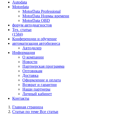
Autodata
Motordata
MotorData Professional
MotorData Нормы времени
MotorData OBD
форум
автодиагностов
Тех. статьи
(1584)
Конференции
и обучение
автоматизация
автобизнеса
Автодилер
Информация
О компании
Новости
Партнерская программа
Оптовикам
Доставка
Оформление и оплата
Возврат и гарантии
Наши партнеры
Личный кабинет
Контакты
Главная страница
Статьи по теме Все статьи