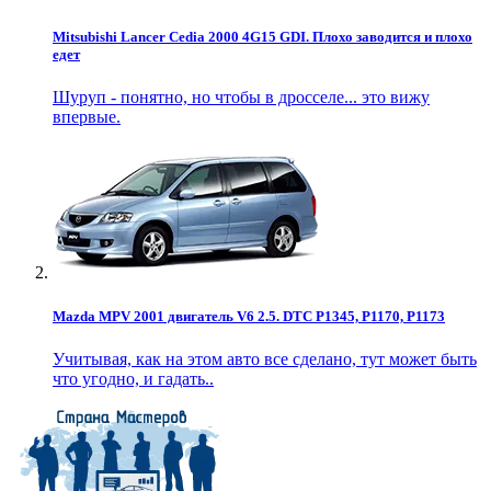
Mitsubishi Lancer Cedia 2000 4G15 GDI. Плохо заводится и плохо
едет
Шуруп - понятно, но чтобы в дросселе... это вижу
впервые.
Mazda MPV 2001 двигатель V6 2.5. DTC P1345, P1170, P1173
Учитывая, как на этом авто все сделано, тут может быть
что угодно, и гадать..