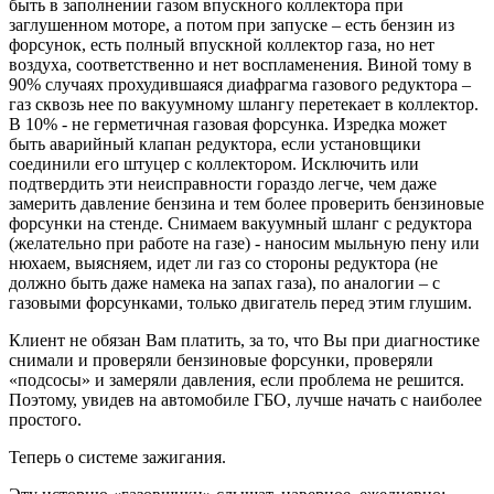
быть в заполнении газом впускного коллектора при
заглушенном моторе, а потом при запуске – есть бензин из
форсунок, есть полный впускной коллектор газа, но нет
воздуха, соответственно и нет воспламенения. Виной тому в
90% случаях прохудившаяся диафрагма газового редуктора –
газ сквозь нее по вакуумному шлангу перетекает в коллектор.
В 10% - не герметичная газовая форсунка. Изредка может
быть аварийный клапан редуктора, если установщики
соединили его штуцер с коллектором. Исключить или
подтвердить эти неисправности гораздо легче, чем даже
замерить давление бензина и тем более проверить бензиновые
форсунки на стенде. Снимаем вакуумный шланг с редуктора
(желательно при работе на газе) - наносим мыльную пену или
нюхаем, выясняем, идет ли газ со стороны редуктора (не
должно быть даже намека на запах газа), по аналогии – с
газовыми форсунками, только двигатель перед этим глушим.
Клиент не обязан Вам платить, за то, что Вы при диагностике
снимали и проверяли бензиновые форсунки, проверяли
«подсосы» и замеряли давления, если проблема не решится.
Поэтому, увидев на автомобиле ГБО, лучше начать с наиболее
простого.
Теперь о системе зажигания.