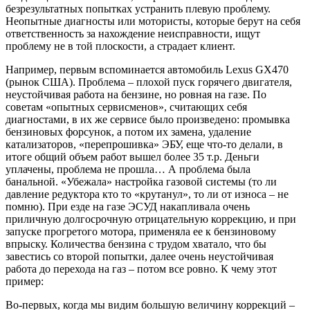
безрезультатных попытках устранить плевую проблему.
Неопытные диагносты или мотористы, которые берут на себя
ответственность за нахождение неисправности, ищут
проблему не в той плоскости, а страдает клиент.
Например, первым вспоминается автомобиль Lexus GX470
(рынок США). Проблема – плохой пуск горячего двигателя,
неустойчивая работа на бензине, но ровная на газе. По
советам «опытных сервисменов», считающих себя
диагностами, в их же сервисе было произведено: промывка
бензиновых форсунок, а потом их замена, удаление
катализаторов, «перепрошивка» ЭБУ, еще что-то делали, в
итоге общий объем работ вышел более 35 т.р. Деньги
уплачены, проблема не прошла… А проблема была
банальной. «Убежала» настройка газовой системы (то ли
давление редуктора кто то «крутанул», то ли от износа – не
помню). При езде на газе ЭСУД накапливала очень
приличную долгосрочную отрицательную коррекцию, и при
запуске прогретого мотора, применяла ее к бензиновому
впрыску. Количества бензина с трудом хватало, что бы
завестись со второй попытки, далее очень неустойчивая
работа до перехода на газ – потом все ровно. К чему этот
пример:
Во-первых, когда мы видим большую величину коррекций –