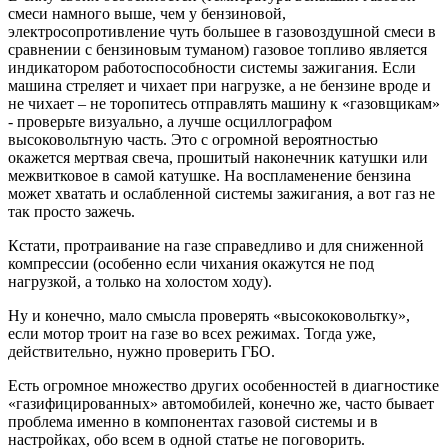
смеси намного выше, чем у бензиновой,
электросопротивление чуть большее в газовоздушной смеси в
сравнении с бензиновым туманом) газовое топливо является
индикатором работоспособности системы зажигания. Если
машина стреляет и чихает при нагрузке, а не бензине вроде и
не чихает – не торопитесь отправлять машину к «газовщикам»
- проверьте визуально, а лучше осциллографом
высоковольтную часть. Это с огромной вероятностью
окажется мертвая свеча, прошитый наконечник катушки или
межвитковое в самой катушке. На воспламенение бензина
может хватать и ослабленной системы зажигания, а вот газ не
так просто зажечь.
Кстати, протраивание на газе справедливо и для сниженной
компрессии (особенно если чихания окажутся не под
нагрузкой, а только на холостом ходу).
Ну и конечно, мало смысла проверять «высококовольтку»,
если мотор троит на газе во всех режимах. Тогда уже,
действительно, нужно проверить ГБО.
Есть огромное множество других особенностей в диагностике
«газифицированных» автомобилей, конечно же, часто бывает
проблема именно в компонентах газовой системы и в
настройках, обо всем в одной статье не поговорить.