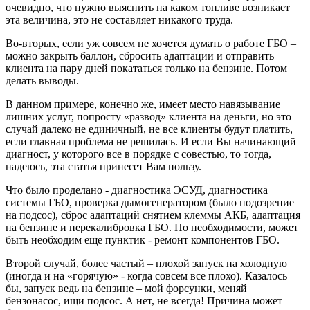
очевидно, что нужно выяснить на каком топливе возникает
эта величина, это не составляет никакого труда.
Во-вторых, если уж совсем не хочется думать о работе ГБО –
можно закрыть баллон, сбросить адаптации и отправить
клиента на пару дней покататься только на бензине. Потом
делать выводы.
В данном примере, конечно же, имеет место навязывание
лишних услуг, попросту «развод» клиента на деньги, но это
случай далеко не единичный, не все клиенты будут платить,
если главная проблема не решилась. И если Вы начинающий
диагност, у которого все в порядке с совестью, то тогда,
надеюсь, эта статья принесет Вам пользу.
Что было проделано - диагностика ЭСУД, диагностика
системы ГБО, проверка дымогенератором (было подозрение
на подсос), сброс адаптаций снятием клеммы АКБ, адаптация
на бензине и перекалибровка ГБО. По необходимости, может
быть необходим еще пунктик - ремонт компонентов ГБО.
Второй случай, более частый – плохой запуск на холодную
(иногда и на «горячую» - когда совсем все плохо). Казалось
бы, запуск ведь на бензине – мой форсунки, меняй
бензонасос, ищи подсос. А нет, не всегда! Причина может