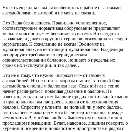
Но есть еще одна важная особенность в работе с газовыми
автомобилями, о которой я не могу не сказать.
Это Ваша безопасность. Правильно установленное,
соответствующее нормативам оборудование представляет
меньше опасности, чем бензиновая система. Но всегда ли
гаражные, и даже из крупных сервисов, «газовщики» следуют
нормативам. К сожалению не всегда! Экономят на
мультиклапанах, на вентиляции мультиклапана. Владельцы
игнорируют требование о периодическом
освидетельствовании баллонов, не знают о предельных
сроках их эксплуатации, и так далее…
Это не к тому, что нужно «шарахаться» от газовых
автомобилей. Но не стоит в морозы ставить в теплый бокс
автомобиль с полным баллоном газа. Ледяной газ в тепле
начнет расширяться, повышая давление в баллоне. Не
известно, есть ли на этом баллоне предохранительный клапан
и правильно ли там настроена защита от перезаполнения
баллона. Спросите у клиента, не полный ли у него баллон,
пусть клиент «выкатает» хотя бы четверть баллона, прежде
чем встать к Вам в бокс, либо займитесь им на улице или в
прохладном помещении. Будет, наверное, лишним говорить о
курении и искрении в подкапотном пространстве и рядом с