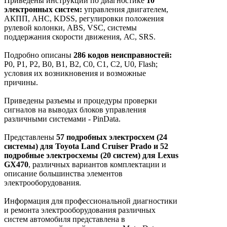
Приведены инструкции по диагностике
10
электронных систем:
управления двигателем,
АКПП, AHC, KDSS, регулировки положения
рулевой колонки, ABS, VSC, системы
поддержания скорости движения, АС, SRS.
Подробно описаны
286 кодов неисправностей:
P0, P1, P2, В0, B1, B2, С0, C1, С2, U0, Flash;
условия их возникновения и возможные
причины.
Приведены разъемы и процедуры проверки
сигналов на выводах блоков управления
различными системами - PinData.
Представлены
57 подробных электросхем (24
системы) для Toyota Land Cruiser Prado и 52
подробные электросхемы (20 систем) для Lexus
GX470
, различных вариантов комплектации и
описание большинства элементов
электрооборудования.
Информация для профессиональной диагностики
и ремонта электрооборудования различных
систем автомобиля представлена в