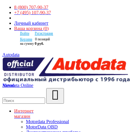
8 (800) 707-90-37
+7 (495) 107-90-37
Личный кабинет
Ваша корзина
(
0
)
Войти
Регистрация
Корзина
0
позиций
на сумму
0 руб.
Autodata
Autodata Online
Меню
Поиск
Интернет
магазин
Motordata Professional
MotorData OBD