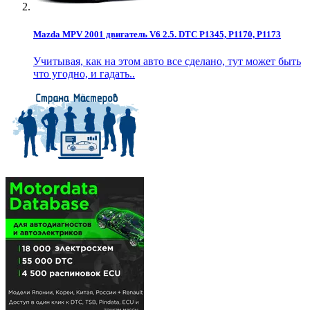
Mazda MPV 2001 двигатель V6 2.5. DTC P1345, P1170, P1173
Учитывая, как на этом авто все сделано, тут может быть
что угодно, и гадать..