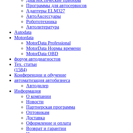
Диагностические приборы
Программы для автосервисов
Адаптеры ELM327
АвтоАксессуары
Робототехника
Автолитература
Autodata
Motordata
MotorData Professional
MotorData Нормы времени
MotorData OBD
форум
автодиагностов
Тех. статьи
(1584)
Конференции
и обучение
автоматизация
автобизнеса
Автодилер
Информация
О компании
Новости
Партнерская программа
Оптовикам
Доставка
Оформление и оплата
Возврат и гарантии