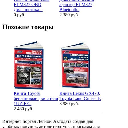
ELM327 OBD
адаптер ELM327
светоотра
Диагностика ..
Bluetooth..
лимонно..
0 руб.
2 380 руб.
250 руб.
Похожие товары
Книга Toyota
Книга Lexus GX470,
Книга Lexu
бензиновые двигатели
Toyota Land Cruiser P..
Toyota Land 
1UZ-FE..
3 980 руб.
2 980 руб.
2 480 руб.
Интернет-портал Легион-Автодата создан для
удобных покупок: автолитературы, программ для