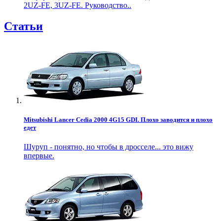
2UZ-FE, 3UZ-FE. Руководство..
Статьи
Mitsubishi Lancer Cedia 2000 4G15 GDI. Плохо заводится и плохо
едет
Шуруп - понятно, но чтобы в дросселе... это вижу
впервые.