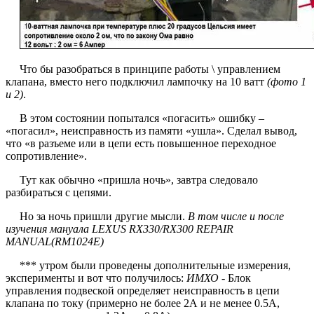
Что бы разобраться в принципе работы \ управлением
клапана, вместо него подключил лампочку на 10 ватт
(фото 1
и 2)
.
В этом состоянии попытался «погасить» ошибку –
«погасил», неисправность из памяти «ушла». Сделал вывод,
что «в разъеме или в цепи есть повышенное переходное
сопротивление».
Тут как обычно «пришла ночь», завтра следовало
разбираться с цепями.
Но за ночь пришли другие мысли.
В том числе и после
изучения мануала LEXUS RX330/RX300 REPAIR
MANUAL(RM1024E)
*** утром были проведены дополнительные измерения,
эксперименты и вот что получилось:
ИМХО -
Блок
управления подвеской определяет неисправность в цепи
клапана по току (примерно не более 2А и не менее 0.5А,