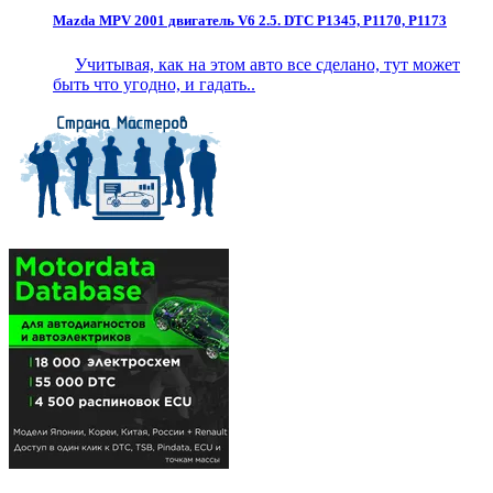
Mazda MPV 2001 двигатель V6 2.5. DTC P1345, P1170, P1173
Учитывая, как на этом авто все сделано, тут может
быть что угодно, и гадать..