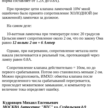
норма составляет от 1.2А до 0.8А).
При проверке цепи клапана лампочкой 10W мной
ошибочно было принято сопротивление ХОЛОДНОЙ (не
зажженной) лампочки за должное.
На самом деле:
10-ваттная лампочка при температуре плюс 20 градусов
Цельсия имеет сопротивление около 2 ом, что по закону Ома
равно
12 вольт: 2 ом = 6 Aмпер
Однако, при нагревании, сопротивление металла нити
накала увеличивается и реальный ток, протекающий через
лампу равен 0.8А.
Сопротивление клапана действительно = 10ом, но до
первого срабатывания. Потом оно становилось меньше 2 ом.
Можно предположить, ИМХО: обмотка клапана после
неопределенного числа срабатываний перегревается,
происходит межвитковое замыкание, и компьютер по
величине тока определяет ошибку.
Кудрявцев Михаил Евгеньевич
МОСКВА Автосервис "ВТС" ул. Суздальская д.9