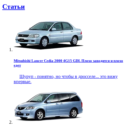
Статьи
Mitsubishi Lancer Cedia 2000 4G15 GDI. Плохо заводится и плохо
едет
Шуруп - понятно, но чтобы в дросселе... это вижу
впервые.