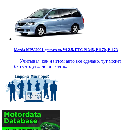
Mazda MPV 2001 двигатель V6 2.5. DTC P1345, P1170, P1173
Учитывая, как на этом авто все сделано, тут может
быть что угодно, и гадать..